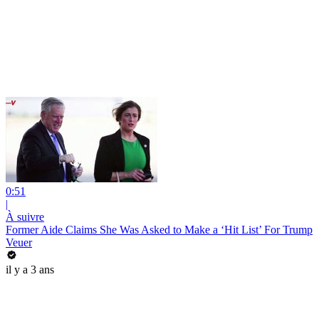
0:51
|
À suivre
Former Aide Claims She Was Asked to Make a ‘Hit List’ For Trump
Veuer
il y a 3 ans