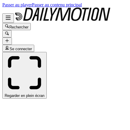
Passer au player
Passer au contenu principal
Rechercher
Se connecter
Regarder en plein écran