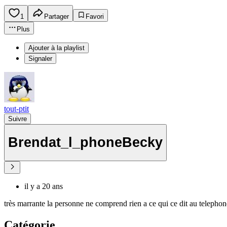
1
Partager
Favori
Plus
Ajouter à la playlist
Signaler
tout-ptit
Suivre
Brendat_l_phoneBecky
il y a 20 ans
très marrante la personne ne comprend rien a ce qui ce dit au telephon
Catégorie