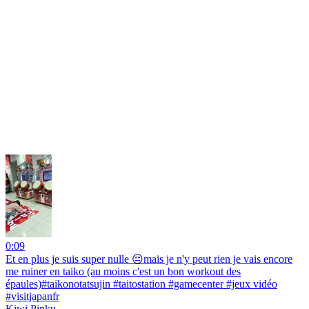
0:09
Et en plus je suis super nulle 😔mais je n'y peut rien je vais encore
me ruiner en taiko (au moins c'est un bon workout des
épaules)#taikonotatsujin #taitostation #gamecenter #jeux vidéo
#visitjapanfr
Kiwi Pinku