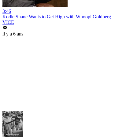
3:46
Kodie Shane Wants to Get High with Whoopi Goldberg
VICE
il y a 6 ans