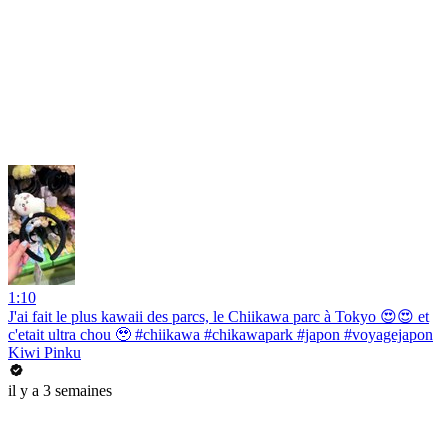
1:10
J'ai fait le plus kawaii des parcs, le Chiikawa parc à Tokyo 😍😍 et
c'etait ultra chou 🥹 #chiikawa #chikawapark #japon #voyagejapon
Kiwi Pinku
il y a 3 semaines