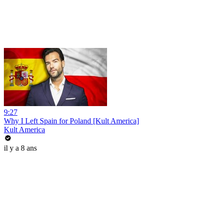
9:27
Why I Left Spain for Poland [Kult America]
Kult America
il y a 8 ans