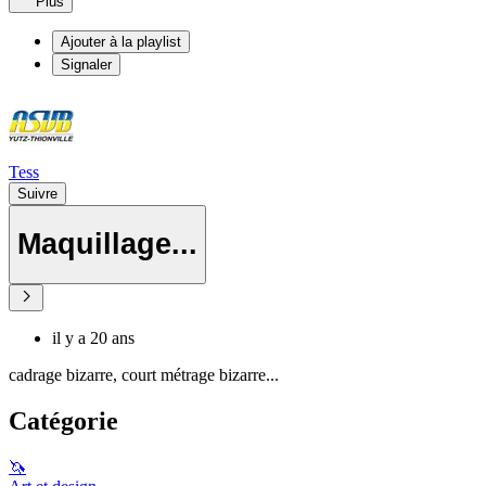
Plus
Ajouter à la playlist
Signaler
Tess
Suivre
Maquillage...
il y a 20 ans
cadrage bizarre, court métrage bizarre...
Catégorie
🦄