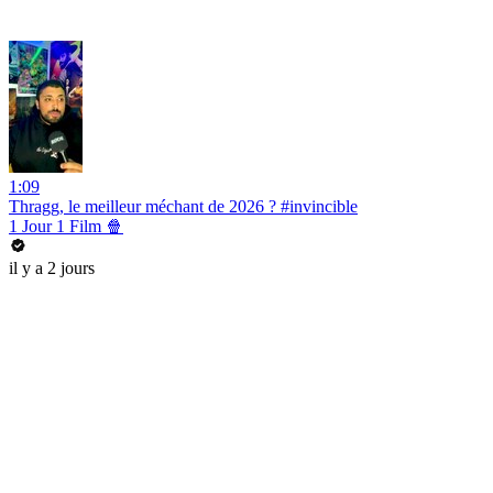
1:09
Thragg, le meilleur méchant de 2026 ? #invincible
1 Jour 1 Film 🍿
il y a 2 jours