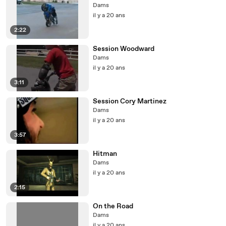
Dams
il y a 20 ans
2:22
Session Woodward
Dams
il y a 20 ans
3:11
Session Cory Martinez
Dams
il y a 20 ans
3:57
Hitman
Dams
il y a 20 ans
2:15
On the Road
Dams
il y a 20 ans