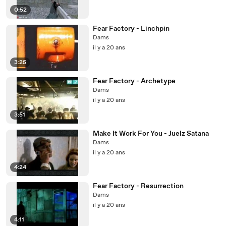
0:52
Fear Factory - Linchpin
Dams
il y a 20 ans
3:25
Fear Factory - Archetype
Dams
il y a 20 ans
3:51
Make It Work For You - Juelz Satana
Dams
il y a 20 ans
4:24
Fear Factory - Resurrection
Dams
il y a 20 ans
4:11