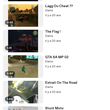
Lagg Ou Cheat ??
Dams
il y a 20 ans
0:48
The Flag !
Dams
il y a 20 ans
1:41
GTA SA MP 02
Dams
il y a 20 ans
5:40
Extrait On The Road
Dams
il y a 20 ans
1:44
Stunt Moto