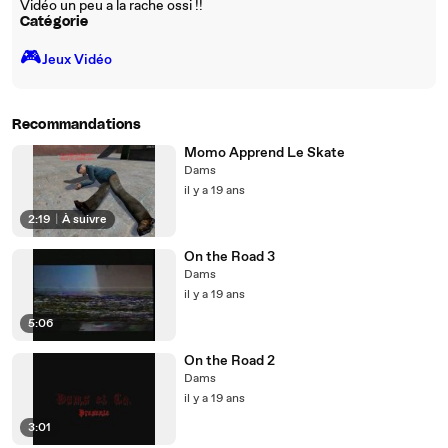
Vidéo un peu a la rache ossi !!
Catégorie
🎮️
Jeux Vidéo
Recommandations
Momo Apprend Le Skate
Dams
il y a 19 ans
2:19
|
À suivre
On the Road 3
Dams
il y a 19 ans
5:06
On the Road 2
Dams
il y a 19 ans
3:01