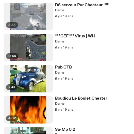
DS serveur Pur Cheateur !!!!!
Dams
il y a 19 ans
5:55
***GEF***Virus | WH
Dams
il y a 19 ans
0:44
Pub CTB
Dams
il y a 19 ans
2:41
Boudiou Le Boulet Cheater
Dams
il y a 19 ans
4:02
Sa-Mp 0.2