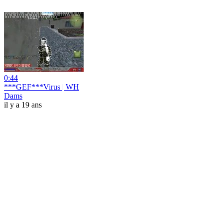
0:44
***GEF***Virus | WH
Dams
il y a 19 ans