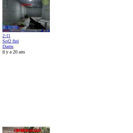
2:11
Sof2 fini
Dams
il y a 20 ans