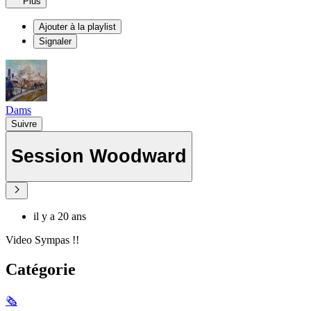
Plus
Ajouter à la playlist
Signaler
Dams
Suivre
Session Woodward
il y a 20 ans
Video Sympas !!
Catégorie
🗞