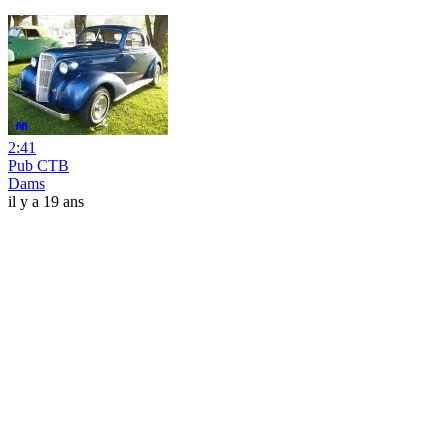
2:41
Pub CTB
Dams
il y a 19 ans