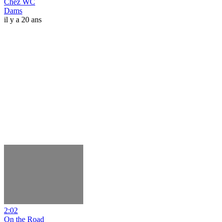
Chez WC
Dams
il y a 20 ans
2:02
On the Road