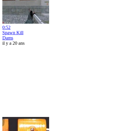
0:52
Spawn Kill
Dams
il y a 20 ans