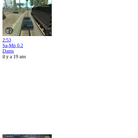
2:53
Sa-Mp 0.2
Dams
il y a 19 ans