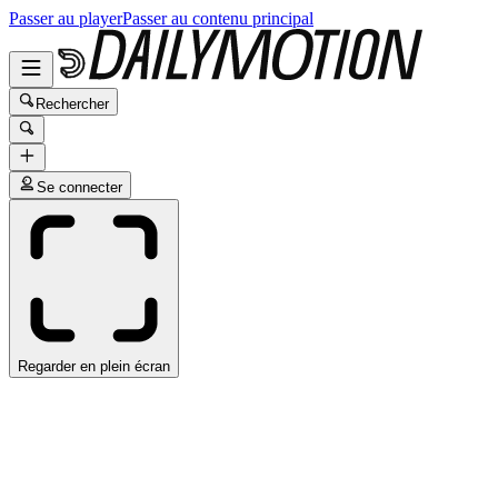
Passer au player
Passer au contenu principal
Rechercher
Se connecter
Regarder en plein écran