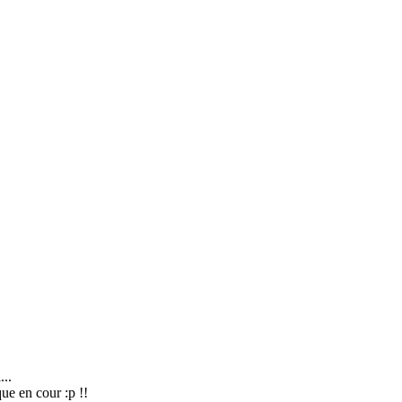
...
ue en cour :p !!