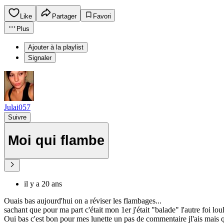
Like
Partager
Favori
Plus
Ajouter à la playlist
Signaler
Julai057
Suivre
Moi qui flambe
il y a 20 ans
Ouais bas aujourd'hui on a réviser les flambages...
sachant que pour ma part c'était mon 1er j'était "balade" l'autre foi loul
Oui bas c'est bon pour mes lunette un pas de commentaire jl'ais mais q