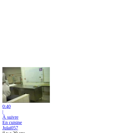
0:40
|
À suivre
En cuisine
Julai057