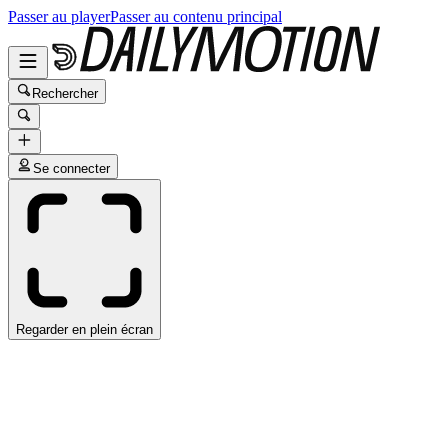
Passer au player
Passer au contenu principal
Rechercher
Se connecter
Regarder en plein écran