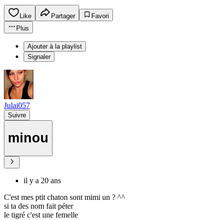
Like
Partager
Favori
Plus
Ajouter à la playlist
Signaler
Julai057
Suivre
minou
il y a 20 ans
C'est mes ptit chaton sont mimi un ? ^^
si ta des nom fait péter
le tigré c'est une femelle