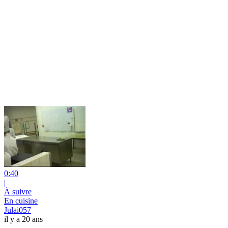
0:40
|
À suivre
En cuisine
Julai057
il y a 20 ans