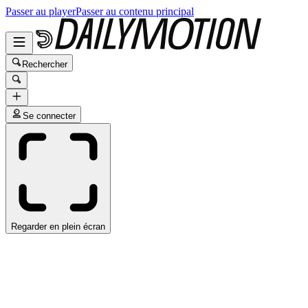
Passer au player
Passer au contenu principal
Rechercher
Se connecter
Regarder en plein écran