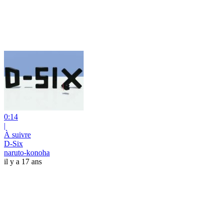
0:14
|
À suivre
D-Six
naruto-konoha
il y a 17 ans