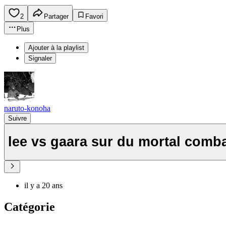
2
Partager
Favori
Plus
Ajouter à la playlist
Signaler
naruto-konoha
Suivre
lee vs gaara sur du mortal comba
il y a 20 ans
Catégorie