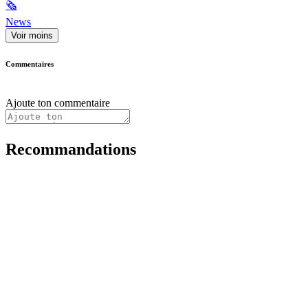
🗞
News
Voir moins
Commentaires
Ajoute ton commentaire
Recommandations