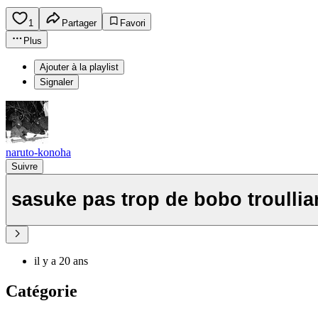
1
Partager
Favori
Plus
Ajouter à la playlist
Signaler
naruto-konoha
Suivre
sasuke pas trop de bobo troullia
il y a 20 ans
Catégorie