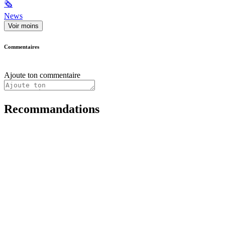
🗞
News
Voir moins
Commentaires
Ajoute ton commentaire
Recommandations