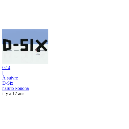
0:14
|
À suivre
D-Six
naruto-konoha
il y a 17 ans