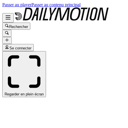
Passer au player
Passer au contenu principal
Rechercher
Se connecter
Regarder en plein écran