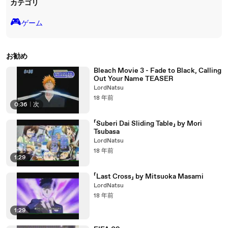
カテゴリ
🎮️
ゲーム
お勧め
Bleach Movie 3 - Fade to Black, Calling
Out Your Name TEASER
LordNatsu
18 年前
0:36
|
次
「Suberi Dai Sliding Table」 by Mori
Tsubasa
LordNatsu
18 年前
1:29
「Last Cross」 by Mitsuoka Masami
LordNatsu
18 年前
1:29