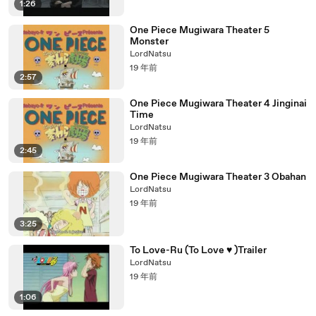
1:26
One Piece Mugiwara Theater 5
Monster
LordNatsu
19 年前
2:57
One Piece Mugiwara Theater 4 Jinginai
Time
LordNatsu
19 年前
2:45
One Piece Mugiwara Theater 3 Obahan
LordNatsu
19 年前
3:25
To Love-Ru (To Love ♥ )Trailer
LordNatsu
19 年前
1:06