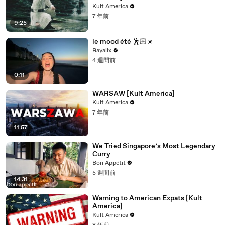
Kult America
7 年前
9:25
le mood été 🕺🏻☀️
Rayalix
4 週間前
0:11
WARSAW [Kult America]
Kult America
7 年前
11:57
We Tried Singapore’s Most Legendary
Curry
Bon Appétit
5 週間前
14:31
Warning to American Expats [Kult
America]
Kult America