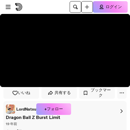
プレイヤーにスキップ
メインコンテンツにスキップ
ログイン
ブックマー
いいね
共有する
ク
+フォロー
LordNatsu
Dragon Ball Z Burst Limit
19 年前