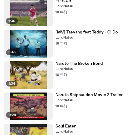
FIFA 09
LordNatsu
18 年前
1:30
[MV] Taeyang feat Teddy - Gi Do
LordNatsu
18 年前
3:45
Naruto The Broken Bond
LordNatsu
18 年前
1:34
Naruto Shippuuden Movie 2 Trailer
LordNatsu
18 年前
0:29
Soul Eater
LordNatsu