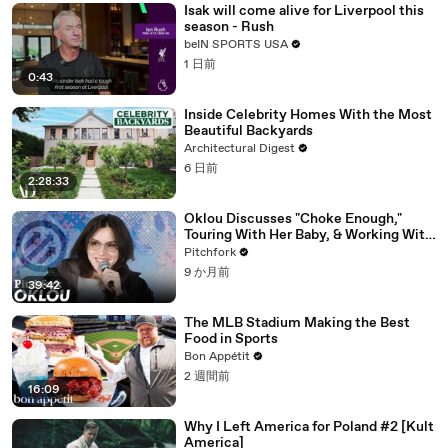
Isak will come alive for Liverpool this
season - Rush
beIN SPORTS USA
1 日前
0:43
Inside Celebrity Homes With the Most
Beautiful Backyards
Architectural Digest
6 日前
2:28:33
Oklou Discusses "Choke Enough,"
Touring With Her Baby, & Working With
FKA twigs
Pitchfork
9 か月前
39:42
The MLB Stadium Making the Best
Food in Sports
Bon Appétit
2 週間前
16:09
Why I Left America for Poland #2 [Kult
America]