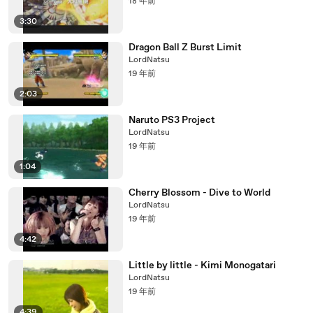
18 年前
3:30
Dragon Ball Z Burst Limit
LordNatsu
19 年前
2:03
Naruto PS3 Project
LordNatsu
19 年前
1:04
Cherry Blossom - Dive to World
LordNatsu
19 年前
4:42
Little by little - Kimi Monogatari
LordNatsu
19 年前
4:39