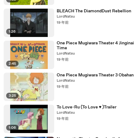
BLEACH The DiamondDust Rebellion
LordNatsu
19 年前
1:26
One Piece Mugiwara Theater 4 Jinginai
Time
LordNatsu
19 年前
2:45
One Piece Mugiwara Theater 3 Obahan
LordNatsu
19 年前
3:25
To Love-Ru (To Love ♥ )Trailer
LordNatsu
19 年前
1:06