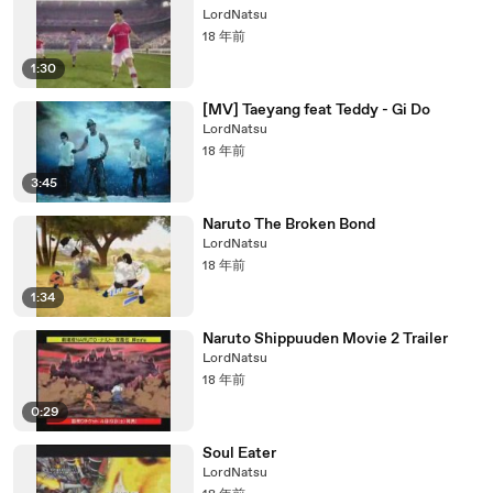
LordNatsu
18 年前
1:30
[MV] Taeyang feat Teddy - Gi Do
LordNatsu
18 年前
3:45
Naruto The Broken Bond
LordNatsu
18 年前
1:34
Naruto Shippuuden Movie 2 Trailer
LordNatsu
18 年前
0:29
Soul Eater
LordNatsu