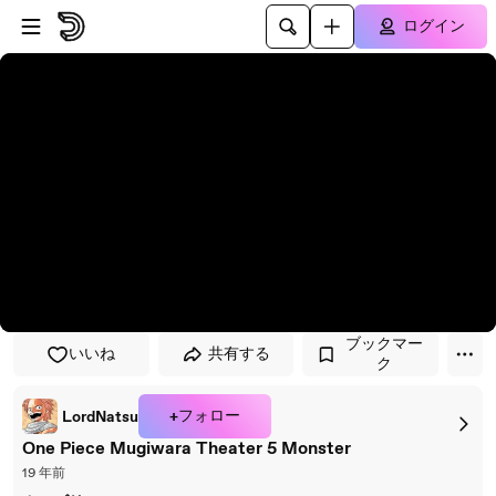
プレイヤーにスキップ
メインコンテンツにスキップ
ログイン
ブックマー
いいね
共有する
ク
+フォロー
LordNatsu
One Piece Mugiwara Theater 5 Monster
19 年前