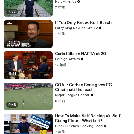
Kult America
7 年前
7:53
If You Only Knew: Kurt Busch
Larry King Now on Ora.TV
7 年前
3:48
Carla Hills on NAFTA at 20
Foreign Affairs
12 年前
11:43
GOAL: Corben Bone gives FC
Cincinnati the lead
Major League Soccer
9 年前
0:48
How To Make Self Raising Vs. Self
Rising Flour - What Is It?
Glen & Friends Cooking Food
7 年前