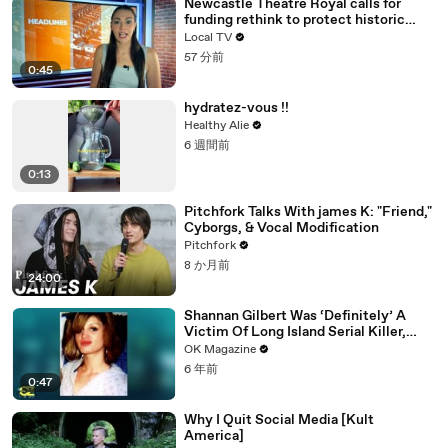
Newcastle Theatre Royal calls for
funding rethink to protect historic
venue
Local TV
57 分前
0:45
hydratez-vous !!
Healthy Alie
6 週間前
0:13
Pitchfork Talks With james K: "Friend,"
Cyborgs, & Vocal Modification
Pitchfork
8 か月前
24:00
Shannan Gilbert Was ‘Definitely’ A
Victim Of Long Island Serial Killer,
Says Her Sister: Watch
OK Magazine
6 年前
0:47
Why I Quit Social Media [Kult
America]