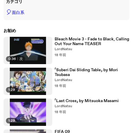
カテゴリ
🎈
面白系
お勧め
Bleach Movie 3 - Fade to Black, Calling
Out Your Name TEASER
LordNatsu
18 年前
0:36
|
次
「Suberi Dai Sliding Table」 by Mori
Tsubasa
LordNatsu
18 年前
1:29
「Last Cross」 by Mitsuoka Masami
LordNatsu
18 年前
1:29
FIFA 09