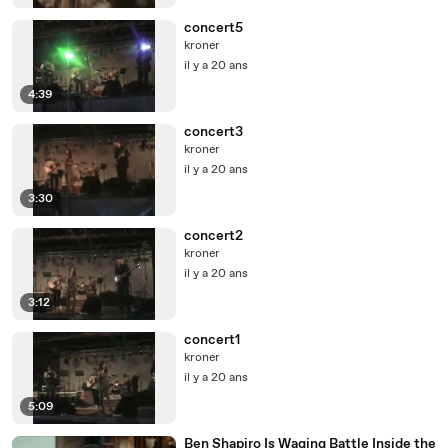
concert5
kroner
il y a 20 ans
4:39
concert3
kroner
il y a 20 ans
3:30
concert2
kroner
il y a 20 ans
3:12
concert1
kroner
il y a 20 ans
5:09
Ben Shapiro Is Waging Battle Inside the