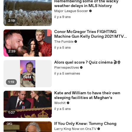
Remembering some of the wacky
weather delays in MLS history
Major League Soccer
il y a 9 ans
2:19
Conor McGregor Tries FIGHTING
Machine Gun Kelly During 2021 MTV
VMA’s
The Fumble
il y a 5 ans
2:39
Alors quel score ? Quiz cinéma 🎬🍿
Pierrespectives
il y a 5 semaines
1:19
Kate and William to have their own
sleeping facilities at Meghan’s
Wochit
il y a 5 ans
1:07
If You Only Knew: Tommy Chong
Larry King Now on Ora.TV