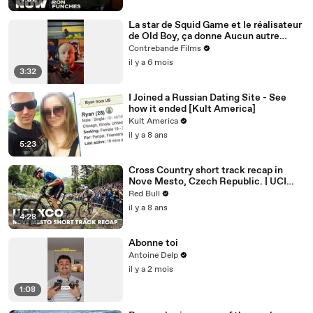
La star de Squid Game et le réalisateur
de Old Boy, ça donne Aucun autre
choix. Est-ce le chef-d’œuvre annoncé
Contrebande Films
?
il y a 6 mois
3:32
I Joined a Russian Dating Site - See
how it ended [Kult America]
Kult America
il y a 8 ans
5:23
Cross Country short track recap in
Nove Mesto, Czech Republic. | UCI
MTB 2018
Red Bull
il y a 8 ans
4:28
Abonne toi
Antoine Delp
il y a 2 mois
1:08