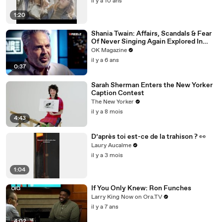
il y a 10 ans
1:20
Shania Twain: Affairs, Scandals & Fear
Of Never Singing Again Explored In
REELZ Doc: Watch
OK Magazine
il y a 6 ans
0:37
Sarah Sherman Enters the New Yorker
Caption Contest
The New Yorker
il y a 8 mois
4:43
D’après toi est-ce de la trahison ? 👀
Laury Aucalme
il y a 3 mois
1:04
If You Only Knew: Ron Funches
Larry King Now on Ora.TV
il y a 7 ans
4:02