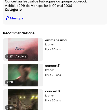
Concert au festival de Fabrègues du groupe pop-rock
Acidblue999 de Montpellier le 08 mai 2006
Catégorie
🎵
Musique
Recommandations
emmenesmoi
kroner
il y a 20 ans
4:27
|
À suivre
concert7
kroner
il y a 20 ans
2:20
concert6
kroner
il y a 20 ans
3:58