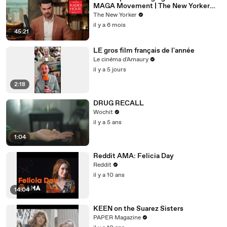
MAGA Movement | The New Yorker
Interview
The New Yorker
il y a 6 mois
45:21
LE gros film français de l'année
Le cinéma d'Amaury
il y a 5 jours
2:18
DRUG RECALL
Wochit
il y a 5 ans
1:04
Reddit AMA: Felicia Day
Reddit
il y a 10 ans
14:04
KEEN on the Suarez Sisters
PAPER Magazine