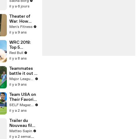
🖤
Sacha Borg
il y a 6 jours
Theater of
War: How
actor Michael
Men's Fitness
Kelly gained
il y a 9 ans
military
muscle for
WRC 2018:
'The Long
Top 5
Road Home'
moments
Red Bull
at Rally
il y a 8 ans
Portugal 2018.
Teammates
battle it out in
Minnesota |
Major League Soccer
Beat the Pro
il y a 9 ans
pres. by
Heineken
Team USA on
Their Favorite
Athletes
SELF Magazine
Growing Up
il y a 2 ans
Trailer du
Nouveau film
Jumanji
Matteo Sapin
il y a 2 semaines