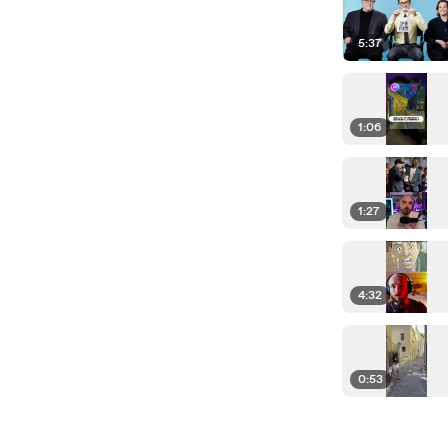
5:37
1:06
1:27
4:32
0:53