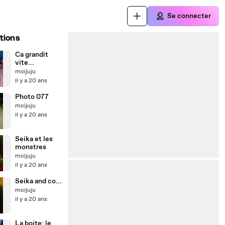
Se connecter
tions
Ca grandit
vite...
moijuju
il y a 20 ans
Photo 077
moijuju
il y a 20 ans
Seika et les
monstres
moijuju
il y a 20 ans
Seika and co...
moijuju
il y a 20 ans
La boite: le