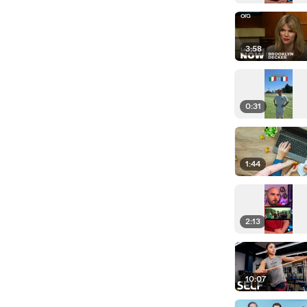
3:58
0:31
1:44
2:13
10:07