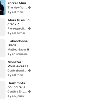
Yorker Mini
Interview
The New Yorker
with Pedro
il y a 3 mois
Pascal,
Sigourney
Alors tu es un
Weaver, and
crack ?
Jon Favreau
Pierrespectives
il y a 6 semaines
Il abandonne
Blade
Matteo Sapin
il y a 1 semaine
Monster :
Vous Avez Dit
Chef-d'œuvre
Contrebande Films
?
il y a 8 mois
Deux mots
pour dire la
meme chose
Cynthia Enparle
en anglais
il y a 5 jours