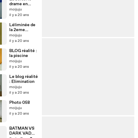
drame en
direct...
moijuju
il y a 20 ans
Léliminée de
la 2eme
semaine
moijuju
il y a 20 ans
BLOG réalité :
la piscine
moijuju
il y a 20 ans
Le blog réalité
: Elimination
moijuju
il y a 20 ans
Photo 058
moijuju
il y a 20 ans
BATMAN VS
DARK VADOR