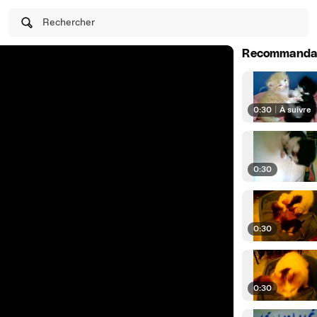
Rechercher
Recommanda
0:30
|
À suivre
0:30
0:30
0:30