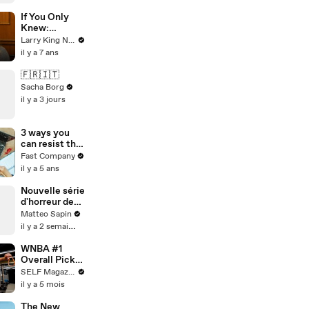
If You Only
Knew:
Brooklyn
Larry King Now on Ora.TV
Decker
il y a 7 ans
🇫🇷🇮🇹
Sacha Borg
il y a 3 jours
3 ways you
can resist the
urge to
Fast Company
multitask
il y a 5 ans
Nouvelle série
d'horreur de
Netflix
Matteo Sapin
il y a 2 semaines
WNBA #1
Overall Pick
Azzi Fudd's
SELF Magazine
20-Minute
il y a 5 mois
Upper Body
Workout
The New