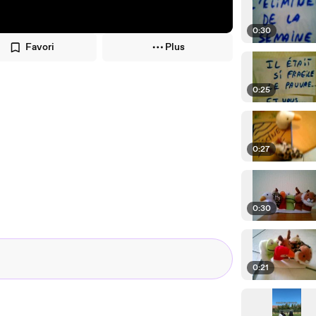
0:30
Favori
Plus
0:25
0:27
0:30
0:21