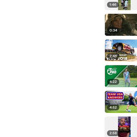
1:46
0:34
2:46
4:22
4:52
2:58