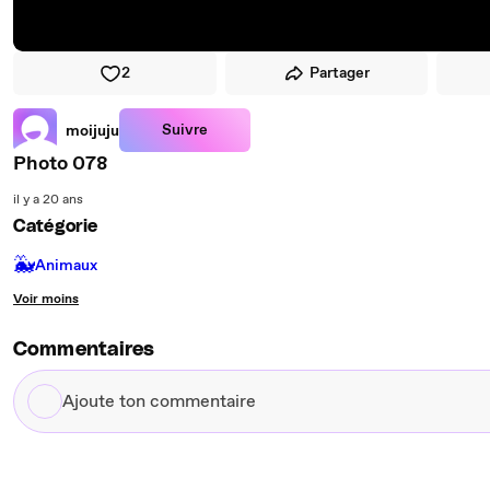
2
Partager
Suivre
moijuju
Photo 078
il y a 20 ans
Catégorie
🐳
Animaux
Voir moins
Commentaires
Ajoute
ton
commentaire