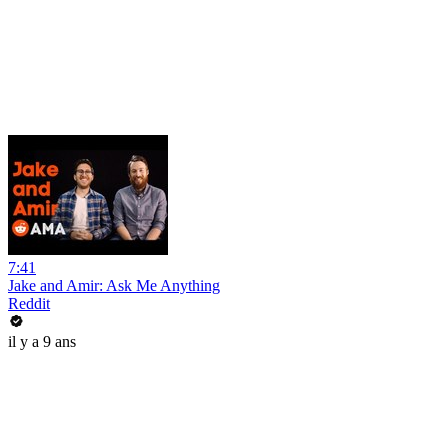
7:41
Jake and Amir: Ask Me Anything
Reddit
il y a 9 ans