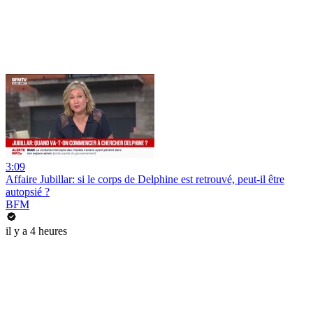
3:09
Affaire Jubillar: si le corps de Delphine est retrouvé, peut-il être
autopsié ?
BFM
il y a 4 heures