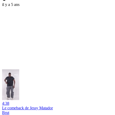
il y a 5 ans
4:38
Le comeback de Jessy Matador
Brut