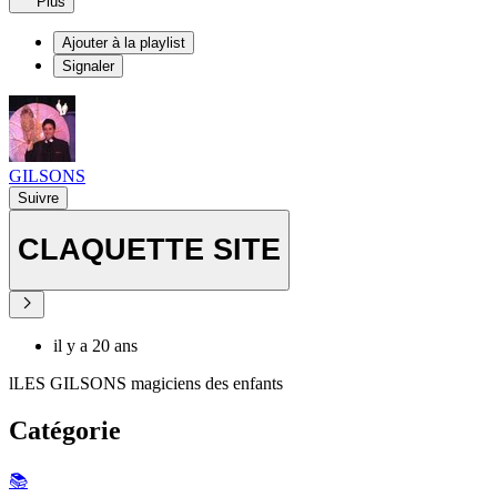
Plus
Ajouter à la playlist
Signaler
GILSONS
Suivre
CLAQUETTE SITE
il y a 20 ans
lLES GILSONS magiciens des enfants
Catégorie
📚