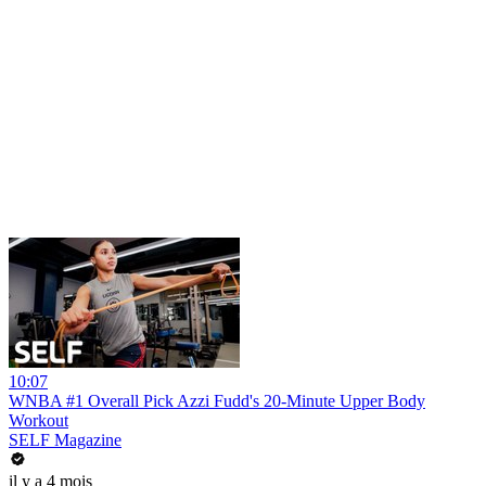
10:07
WNBA #1 Overall Pick Azzi Fudd's 20-Minute Upper Body
Workout
SELF Magazine
il y a 4 mois