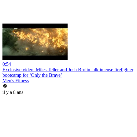
0:54
Exclusive video: Miles Teller and Josh Brolin talk intense firefighter
bootcamp for ‘Only the Brave’
Men's Fitness
il y a 8 ans