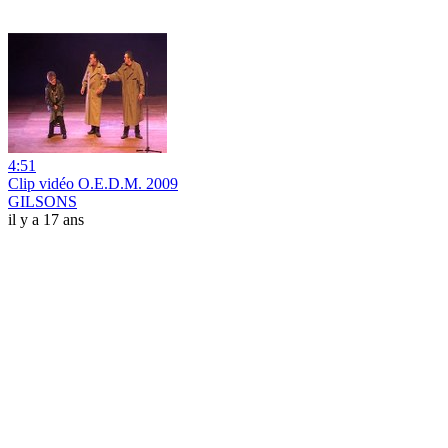
4:51
Clip vidéo O.E.D.M. 2009
GILSONS
il y a 17 ans