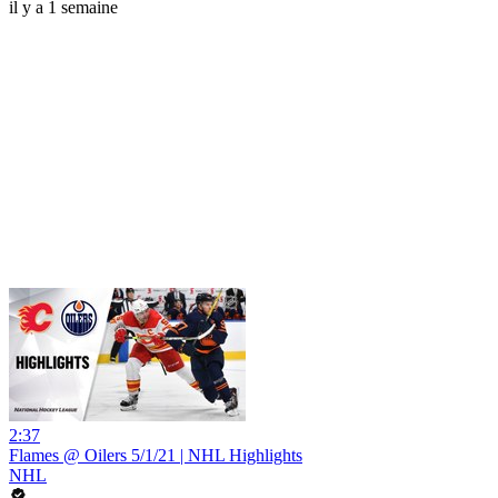
il y a 1 semaine
2:37
Flames @ Oilers 5/1/21 | NHL Highlights
NHL