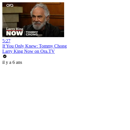
5:27
If You Only Knew: Tommy Chong
Larry King Now on Ora.TV
il y a 6 ans