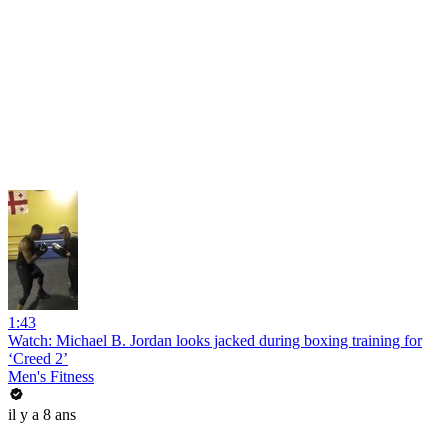
1:43
Watch: Michael B. Jordan looks jacked during boxing training for
‘Creed 2’
Men's Fitness
il y a 8 ans