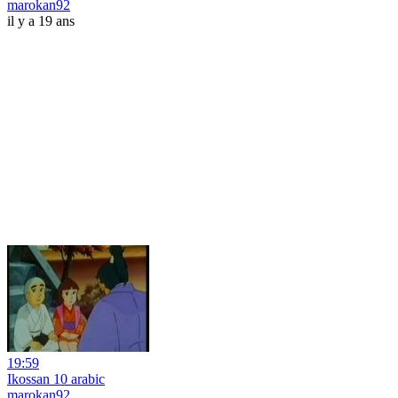
marokan92
il y a 19 ans
19:59
Ikossan 10 arabic
marokan92