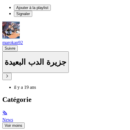
Ajouter à la playlist
Signaler
marokan92
Suivre
جزيرة الدب البعيدة
il y a 19 ans
Catégorie
🗞
News
Voir moins