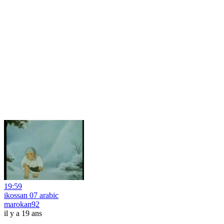
19:59
ikossan 07 arabic
marokan92
il y a 19 ans