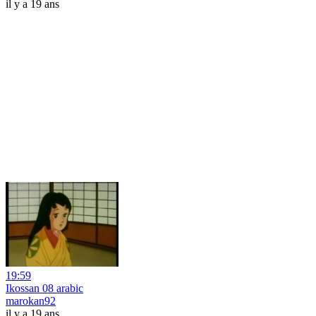
il y a 19 ans
19:59
Ikossan 08 arabic
marokan92
il y a 19 ans