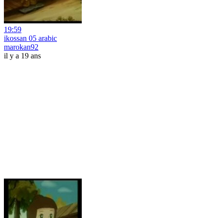
19:59
ikossan 05 arabic
marokan92
il y a 19 ans