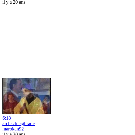
il y a 20 ans
6:18
archach laghrade
marokan92
il y a 20 ans