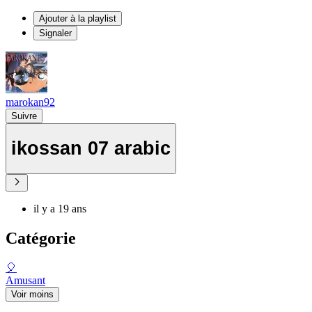
Ajouter à la playlist
Signaler
marokan92
Suivre
ikossan 07 arabic
il y a 19 ans
Catégorie
🎈
Amusant
Voir moins