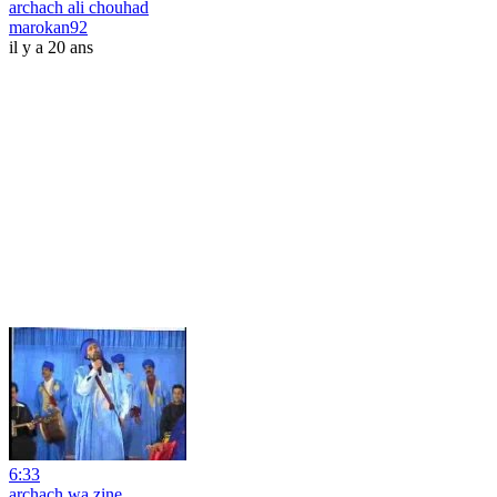
archach ali chouhad
marokan92
il y a 20 ans
6:33
archach wa zine