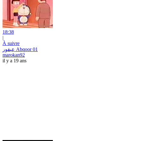
18:38
|
À suivre
عبقور Abqoor 01
marokan92
il y a 19 ans