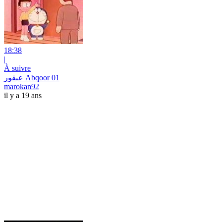
18:38
|
À suivre
عبقور Abqoor 01
marokan92
il y a 19 ans