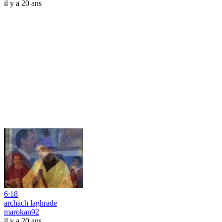
il y a 20 ans
6:18
archach laghrade
marokan92
il y a 20 ans