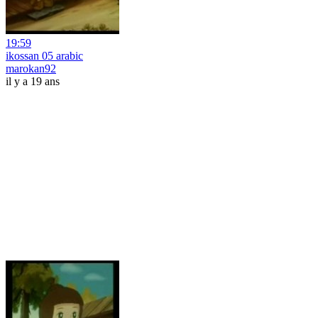
19:59
ikossan 05 arabic
marokan92
il y a 19 ans