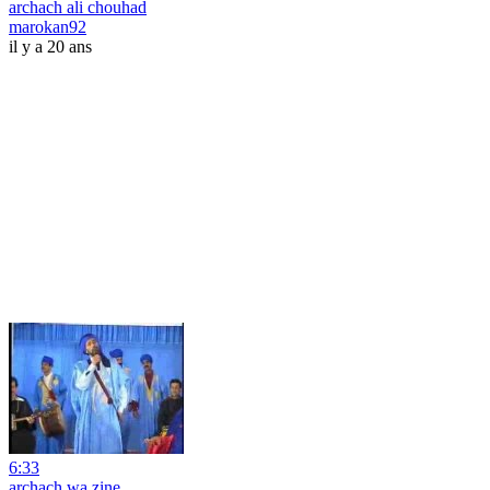
archach ali chouhad
marokan92
il y a 20 ans
6:33
archach wa zine