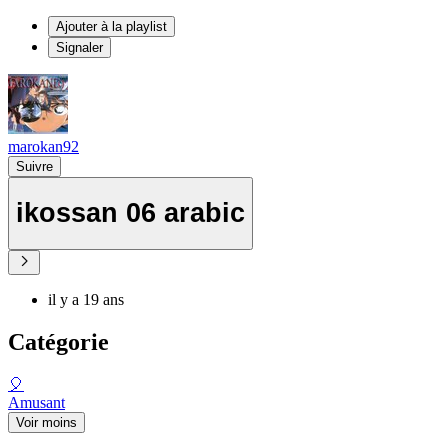
Ajouter à la playlist
Signaler
marokan92
Suivre
ikossan 06 arabic
il y a 19 ans
Catégorie
🎈
Amusant
Voir moins