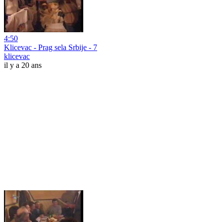
4:50
Klicevac - Prag sela Srbije - 7
klicevac
il y a 20 ans