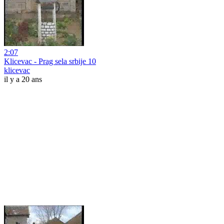
2:07
Klicevac - Prag sela srbije 10
klicevac
il y a 20 ans