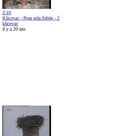
2:10
Klicevac - Prag sela Srbije - 2
klicevac
il y a 20 ans