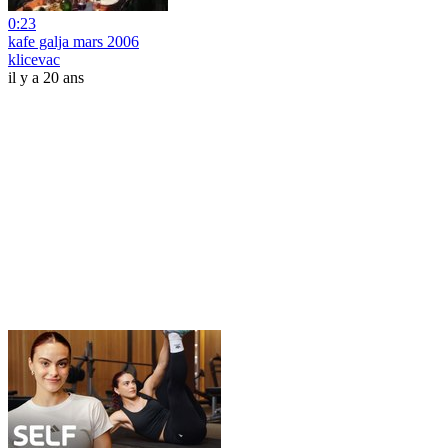
0:23
kafe galja mars 2006
klicevac
il y a 20 ans