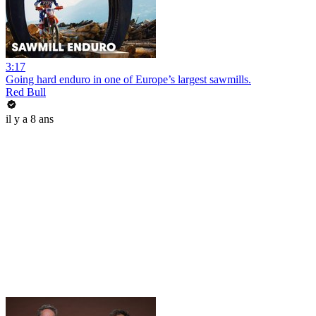
3:17
Going hard enduro in one of Europe’s largest sawmills.
Red Bull
il y a 8 ans