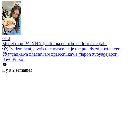
0:13
Moi et mon PAINNN (enfin ma peluche en forme de pain
🤭)Évidemment je vois une mascotte, je me prends en photo avec
😌↕️#chiikawa #hachiware #parcchiikawa #japon #voyagejapon
Kiwi Pinku
il y a 2 semaines