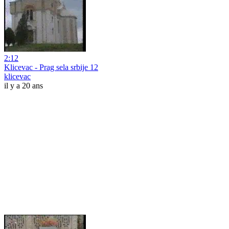
2:12
Klicevac - Prag sela srbije 12
klicevac
il y a 20 ans