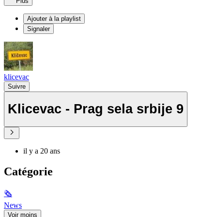
Plus
Ajouter à la playlist
Signaler
klicevac
Suivre
Klicevac - Prag sela srbije 9
il y a 20 ans
Catégorie
🗞
News
Voir moins