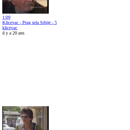
1:09
Klicevac - Prag sela Srbije - 5
klicevac
il y a 20 ans