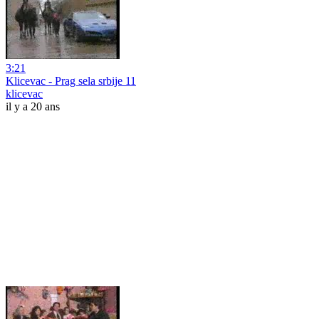
3:21
Klicevac - Prag sela srbije 11
klicevac
il y a 20 ans