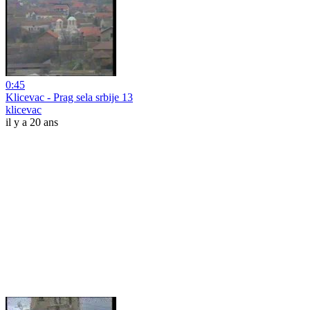
0:45
Klicevac - Prag sela srbije 13
klicevac
il y a 20 ans