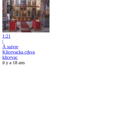
1:21
|
À suivre
Klicevacka crkva
klicevac
il y a 18 ans