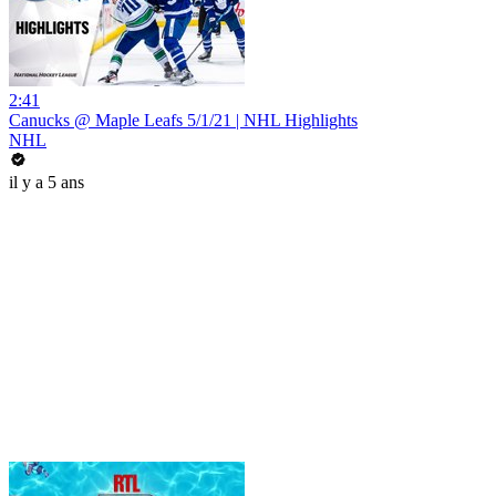
2:41
Canucks @ Maple Leafs 5/1/21 | NHL Highlights
NHL
il y a 5 ans