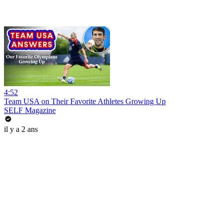
4:52
Team USA on Their Favorite Athletes Growing Up
SELF Magazine
il y a 2 ans