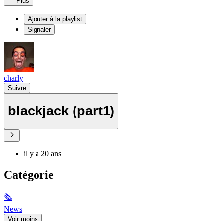
Plus
Ajouter à la playlist
Signaler
charly
Suivre
blackjack (part1)
il y a 20 ans
Catégorie
🗞
News
Voir moins