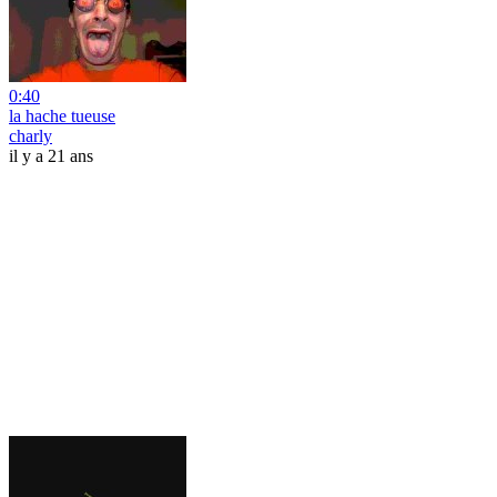
0:40
la hache tueuse
charly
il y a 21 ans