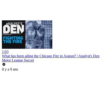
1:03
What has been ailing the Chicago Fire in August? | Analyst's Den
Major League Soccer
il y a 9 ans