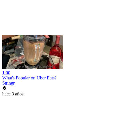
1:00
What's Popular on Uber Eats?
Stringr
hace 3 años