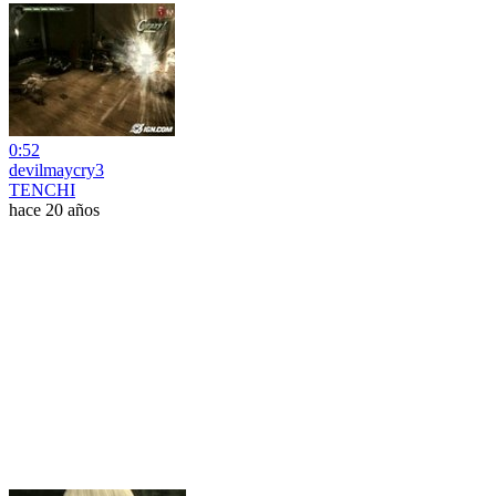
0:52
devilmaycry3
TENCHI
hace 20 años