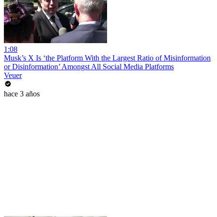
1:08
Musk’s X Is ‘the Platform With the Largest Ratio of Misinformation
or Disinformation’ Amongst All Social Media Platforms
Veuer
hace 3 años