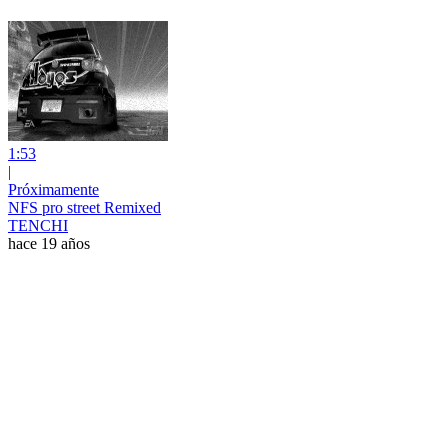
1:53
|
Próximamente
NFS pro street Remixed
TENCHI
hace 19 años