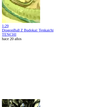
1:29
DragonBall Z Budokai: Tenkaichi
TENCHI
hace 20 años