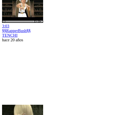
3:03
$$RapperBush$$
TENCHI
hace 20 años