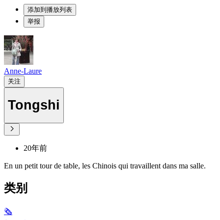
添加到播放列表
举报
Anne-Laure
关注
Tongshi
20年前
En un petit tour de table, les Chinois qui travaillent dans ma salle.
类别
🗞