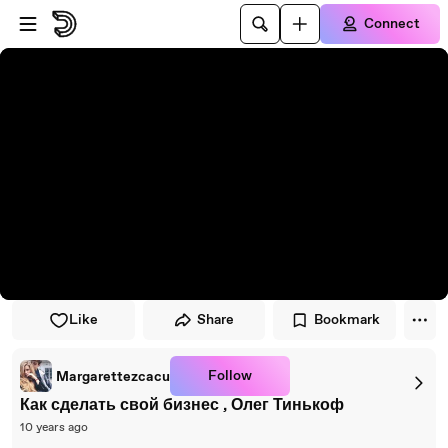
Skip to player
Skip to main content
Connect
Like
Share
Bookmark
Follow
Margarettezcacu
Как сделать свой бизнес , Олег Тинькоф
10 years ago