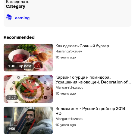
Как сделать
Category
📚
Learning
Recommended
Как сделать Сочный бургер
Ruslang7pkzuev
10 years ago
1:30
|
Up next
Карвинг огурца и помидора .
Украшения из овощей. Decoration of
vegetables. Carving cucumber - копия
Margarettezcacu
10 years ago
3:33
Велкам хом - Русский трейлер 2014
HD
Margarettezcacu
10 years ago
1:59