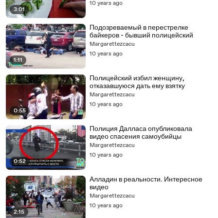
10 years ago
3:01
Подозреваемый в перестрелке
байкеров - бывший полицейский
Margarettezcacu
10 years ago
1:11
Полицейский избил женщину,
отказавшуюся дать ему взятку
Margarettezcacu
10 years ago
0:55
Полиция Далласа опубликовала
видео спасения самоубийцы
Margarettezcacu
10 years ago
0:52
Алладин в реальности. Интересное
видео
Margarettezcacu
10 years ago
2:15