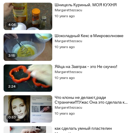
Шницель Куриный. МОЯ КУХНЯ
Margarettezcacu
10 years ago
4:05
Шоколадный Кекс в Микроволновке
Margarettezcacu
10 years ago
3:15
Яйца на Завтрак - это Не скучно!
Margarettezcacu
10 years ago
2:24
Что клоны не делают,ради
Странички!!!Ужас Она это сделала как
узнала что появилась Нина Гогаева н
Margarettezcacu
10 years ago
0:53
как сделать умный пластелин