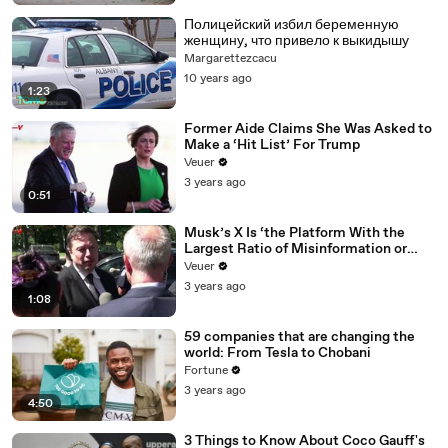
Полицейский избил беременную
женщину, что привело к выкидышу
Margarettezcacu
10 years ago
1:23
Former Aide Claims She Was Asked to
Make a ‘Hit List’ For Trump
Veuer
3 years ago
0:51
Musk’s X Is ‘the Platform With the
Largest Ratio of Misinformation or
Disinformation’ Amongst All Social
Veuer
Media Platforms
3 years ago
1:08
59 companies that are changing the
world: From Tesla to Chobani
Fortune
3 years ago
4:50
3 Things to Know About Coco Gauff's