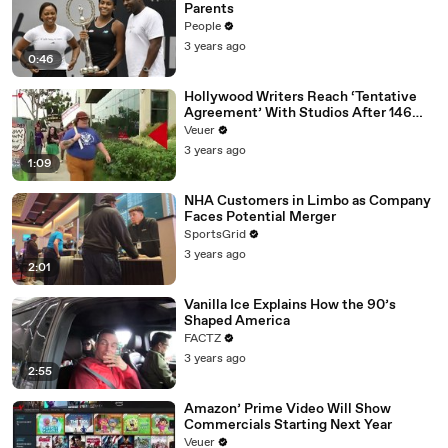
Parents
People
3 years ago
0:46
Hollywood Writers Reach ‘Tentative
Agreement’ With Studios After 146
Day Strike
Veuer
3 years ago
1:09
NHA Customers in Limbo as Company
Faces Potential Merger
SportsGrid
3 years ago
2:01
Vanilla Ice Explains How the 90’s
Shaped America
FACTZ
3 years ago
2:55
Amazon’ Prime Video Will Show
Commercials Starting Next Year
Veuer