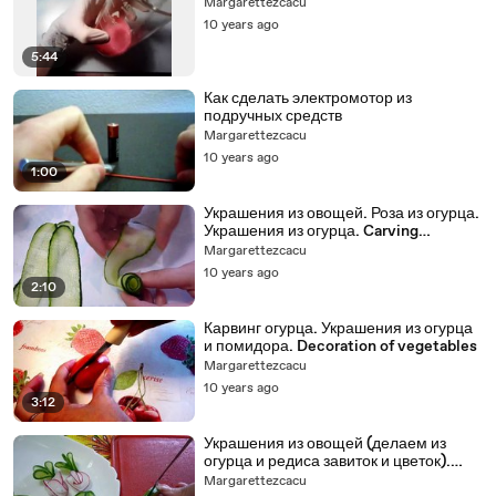
Margarettezcacu
10 years ago
5:44
Как сделать электромотор из
подручных средств
Margarettezcacu
10 years ago
1:00
Украшения из овощей. Роза из огурца.
Украшения из огурца. Carving
Cucumber
Margarettezcacu
10 years ago
2:10
Карвинг огурца. Украшения из огурца
и помидора. Decoration of vegetables
Margarettezcacu
10 years ago
3:12
Украшения из овощей (делаем из
огурца и редиса завиток и цветок).
Decoration of vegetables
Margarettezcacu