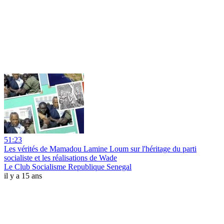
51:23
Les vérités de Mamadou Lamine Loum sur l'héritage du parti
socialiste et les réalisations de Wade
Le Club Socialisme Republique Senegal
il y a 15 ans