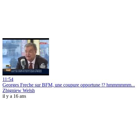
11:54
Georges Freche sur BFM, une coupure opportune !? hmmmmmm...
Zbigniew Welsh
il y a 16 ans