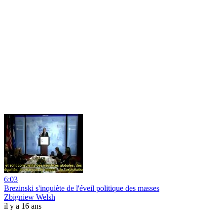
6:03
Brezinski s'inquiète de l'éveil politique des masses
Zbigniew Welsh
il y a 16 ans