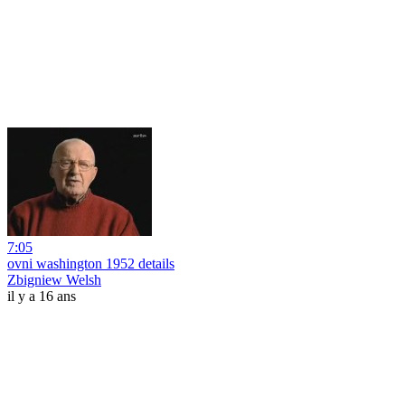
7:05
ovni washington 1952 details
Zbigniew Welsh
il y a 16 ans