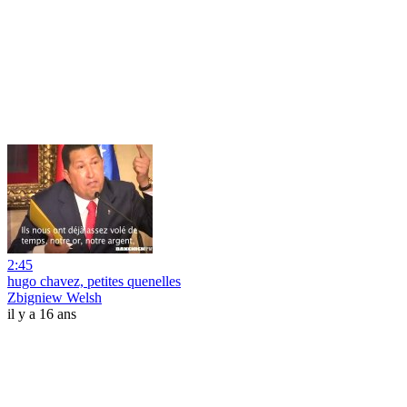
2:45
hugo chavez, petites quenelles
Zbigniew Welsh
il y a 16 ans