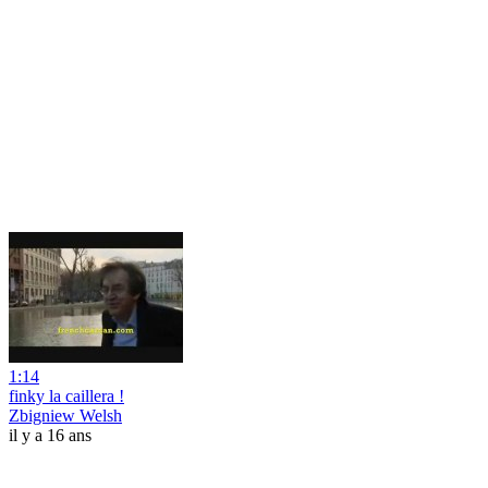
1:14
finky la caillera !
Zbigniew Welsh
il y a 16 ans