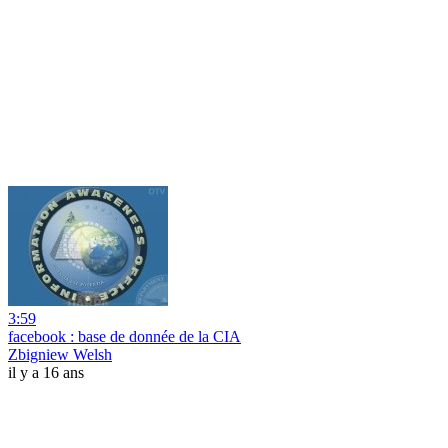
3:59
facebook : base de donnée de la CIA
Zbigniew Welsh
il y a 16 ans