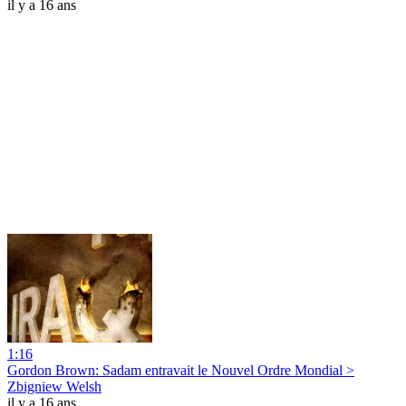
il y a 16 ans
1:16
Gordon Brown: Sadam entravait le Nouvel Ordre Mondial >
Zbigniew Welsh
il y a 16 ans