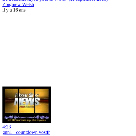
Zbigniew Welsh
il y a 16 ans
4:23
gnn1 - countdown vostfr