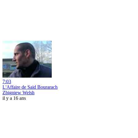
7:03
L'Affaire de Said Bourarach
Zbigniew Welsh
il y a 16 ans