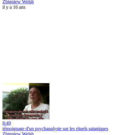
Zbigniew Welsh
il y a 16 ans
8:49
témoignage d'un psychanalyste sur les rituels sataniques
Zbigniew Welsh