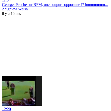
11:54
Georges Freche sur BFM, une coupure opportune !? hmmmmmm...
Zbigniew Welsh
il y a 16 ans
12:20