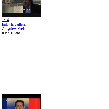
1:14
finky la caillera !
Zbigniew Welsh
il y a 16 ans