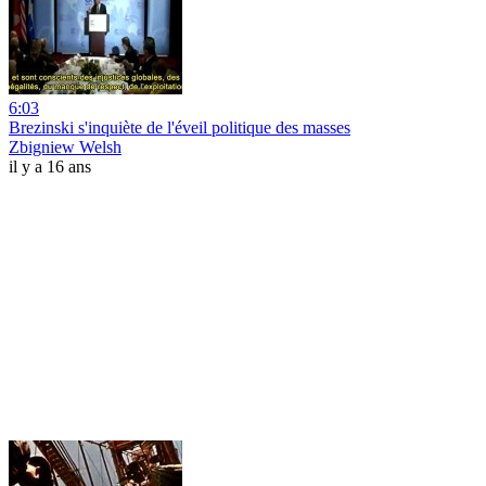
6:03
Brezinski s'inquiète de l'éveil politique des masses
Zbigniew Welsh
il y a 16 ans