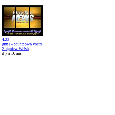
4:23
gnn1 - countdown vostfr
Zbigniew Welsh
il y a 16 ans