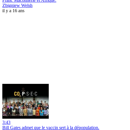
Franc Maconnerie et Afrique.
Zbigniew Welsh
il y a 16 ans
3:43
Bill Gates admet que le vaccin sert à la dépopulation.