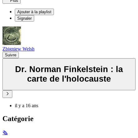
Plus
Ajouter à la playlist
Signaler
Zbigniew Welsh
Suivre
Dr. Norman Finkelstein : la
carte de l'holocauste
il y a 16 ans
Catégorie
🗞