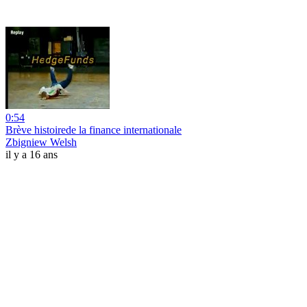
0:54
Brève histoirede la finance internationale
Zbigniew Welsh
il y a 16 ans