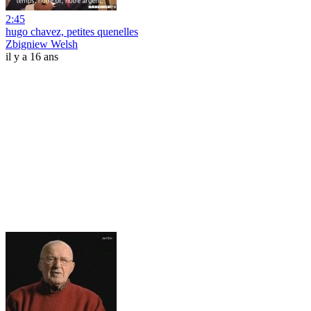
2:45
hugo chavez, petites quenelles
Zbigniew Welsh
il y a 16 ans