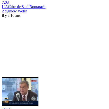
7:03
L'Affaire de Said Bourarach
Zbigniew Welsh
il y a 16 ans