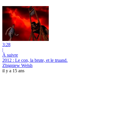
3:28
|
À suivre
2012 : Le con, la brute, et le truand.
Zbigniew Welsh
il y a 15 ans