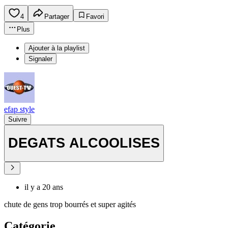
4
Partager
Favori
Plus
Ajouter à la playlist
Signaler
efap style
Suivre
DEGATS ALCOOLISES
il y a 20 ans
chute de gens trop bourrés et super agités
Catégorie