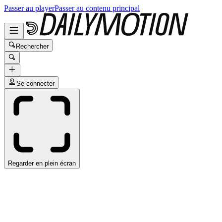
Passer au player
Passer au contenu principal
Rechercher
Se connecter
Regarder en plein écran