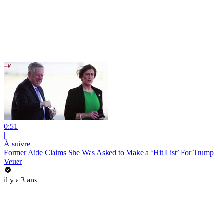
0:51
|
À suivre
Former Aide Claims She Was Asked to Make a ‘Hit List’ For Trump
Veuer
il y a 3 ans