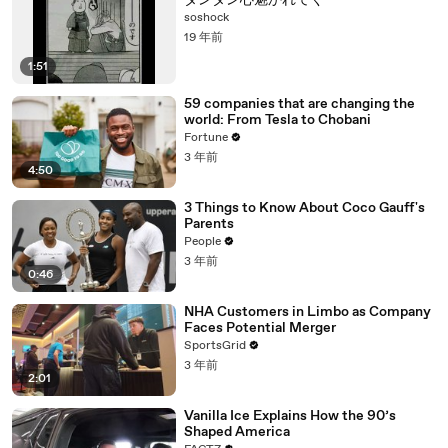
ダンダン心魅かれてく
soshock
19 年前
1:51
59 companies that are changing the
world: From Tesla to Chobani
Fortune
3 年前
4:50
3 Things to Know About Coco Gauff's
Parents
People
3 年前
0:46
NHA Customers in Limbo as Company
Faces Potential Merger
SportsGrid
3 年前
2:01
Vanilla Ice Explains How the 90’s
Shaped America