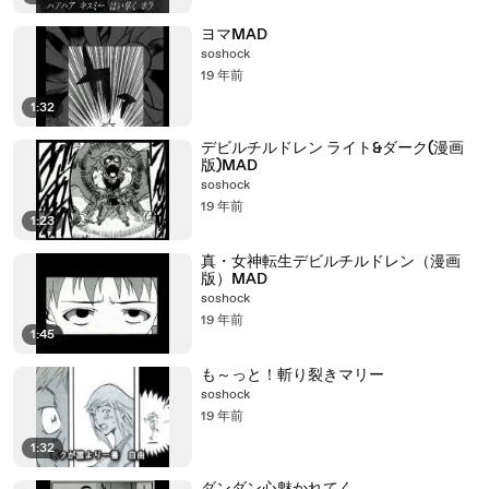
ヨマMAD
soshock
19 年前
1:32
デビルチルドレン ライト&ダーク(漫画
版)MAD
soshock
19 年前
1:23
真・女神転生デビルチルドレン（漫画
版）MAD
soshock
19 年前
1:45
も～っと！斬り裂きマリー
soshock
19 年前
1:32