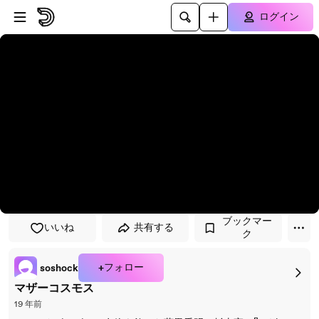
プレイヤーにスキップ
メインコンテンツにスキップ
ログイン
ブックマー
いいね
共有する
ク
+フォロー
soshock
マザーコスモス
19 年前