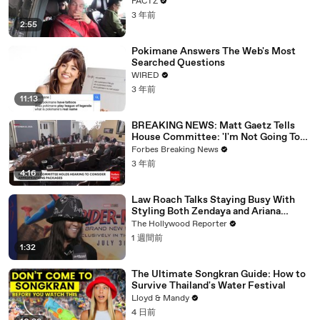
FACTZ
3 年前
2:55
Pokimane Answers The Web's Most
Searched Questions
WIRED
3 年前
11:13
BREAKING NEWS: Matt Gaetz Tells
House Committee: 'I'm Not Going To
Vote For A Continuing Resolution'
Forbes Breaking News
3 年前
4:16
Law Roach Talks Staying Busy With
Styling Both Zendaya and Ariana
Grande | THR Video
The Hollywood Reporter
1 週間前
1:32
The Ultimate Songkran Guide: How to
Survive Thailand's Water Festival
Lloyd & Mandy
4 日前