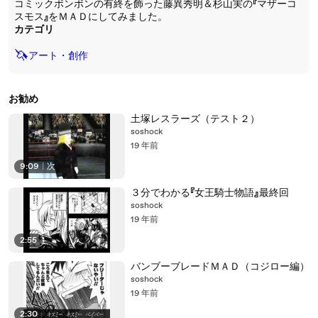
コミックボンボンの有終を飾った藤異秀明＆杉山実の『マザーコ
スモス』をＭＡＤにしてみました。
カテゴリ
🦄
アート・創作
お勧め
土塚レスラーズ（テスト２）
soshock
19 年前
9:09
|
次
３分でわかる『女王騎士物語』最終回
soshock
19 年前
2:55
バンブーブレードＭＡＤ（コジロー編）
soshock
19 年前
2:30