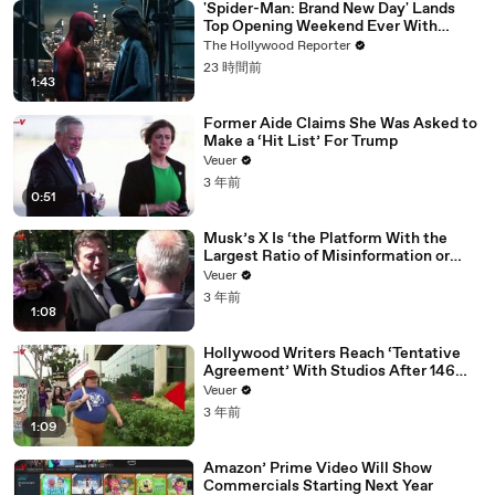
'Spider-Man: Brand New Day' Lands
Top Opening Weekend Ever With
$360M, Beating 'Avengers: Endgame' |
The Hollywood Reporter
THR News Video
23 時間前
1:43
Former Aide Claims She Was Asked to
Make a ‘Hit List’ For Trump
Veuer
3 年前
0:51
Musk’s X Is ‘the Platform With the
Largest Ratio of Misinformation or
Disinformation’ Amongst All Social
Veuer
Media Platforms
3 年前
1:08
Hollywood Writers Reach ‘Tentative
Agreement’ With Studios After 146
Day Strike
Veuer
3 年前
1:09
Amazon’ Prime Video Will Show
Commercials Starting Next Year