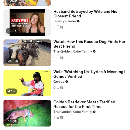
10:39
Husband Betrayed by Wife and His
Closest Friend
Beauty Studio
5 日前
12:27
Watch How this Rescue Dog Finds Her
Best Friend
The Golden Kobe Family
3 日前
39:04
Wale "Watching Us" Lyrics & Meaning |
Genius Verified
Genius
6 日前
4:19
Golden Retriever Meets Terrified
Rescue for the First Time
The Golden Kobe Family
4 日前
14:01