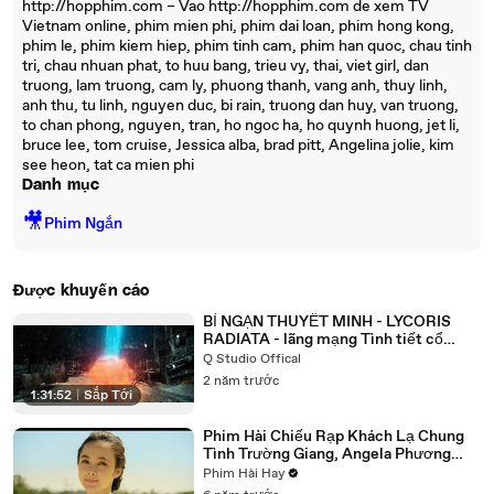
http://hopphim.com – Vao http://hopphim.com de xem TV
Vietnam online, phim mien phi, phim dai loan, phim hong kong,
phim le, phim kiem hiep, phim tinh cam, phim han quoc, chau tinh
tri, chau nhuan phat, to huu bang, trieu vy, thai, viet girl, dan
truong, lam truong, cam ly, phuong thanh, vang anh, thuy linh,
anh thu, tu linh, nguyen duc, bi rain, truong dan huy, van truong,
to chan phong, nguyen, tran, ho ngoc ha, ho quynh huong, jet li,
bruce lee, tom cruise, Jessica alba, brad pitt, Angelina jolie, kim
see heon, tat ca mien phi
Danh mục
🎥
Phim Ngắn
Được khuyến cáo
BỈ NGẠN THUYẾT MINH - LYCORIS
RADIATA - lãng mạng Tình tiết cổ
trang
Q Studio Offical
2 năm trước
1:31:52
|
Sắp Tới
Phim Hài Chiếu Rạp Khách Lạ Chung
Tình Trường Giang, Angela Phương
Trinh Mới Nhất
Phim Hài Hay