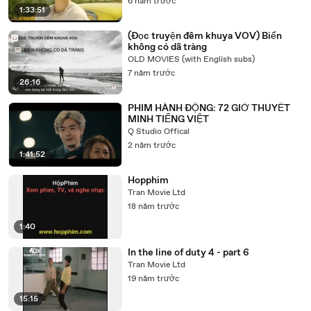
6 năm trước
1:33:51
(Đọc truyện đêm khuya VOV) Biển
không có dã tràng
OLD MOVIES (with English subs)
7 năm trước
26:16
PHIM HÀNH ĐỘNG: 72 GIỜ THUYẾT
MINH TIẾNG VIỆT
Q Studio Offical
2 năm trước
1:41:52
Hopphim
Tran Movie Ltd
18 năm trước
1:40
In the line of duty 4 - part 6
Tran Movie Ltd
19 năm trước
15:15