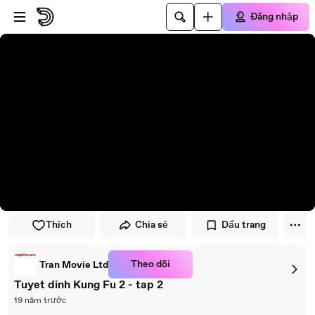
Đi đến trình phát
Đi đến nội dung chính
Đăng nhập
Thích
Chia sẻ
Dấu trang
Theo dõi
Tran Movie Ltd
Tuyet dinh Kung Fu 2 - tap 2
19 năm trước