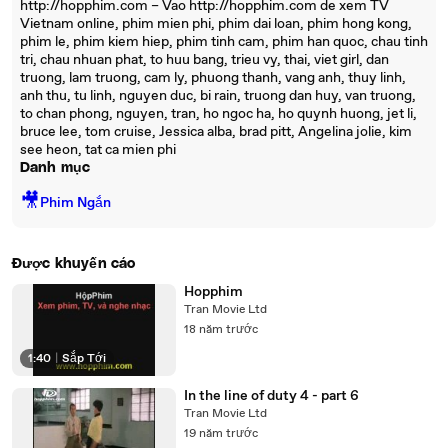
http://hopphim.com – Vao http://hopphim.com de xem TV
Vietnam online, phim mien phi, phim dai loan, phim hong kong,
phim le, phim kiem hiep, phim tinh cam, phim han quoc, chau tinh
tri, chau nhuan phat, to huu bang, trieu vy, thai, viet girl, dan
truong, lam truong, cam ly, phuong thanh, vang anh, thuy linh,
anh thu, tu linh, nguyen duc, bi rain, truong dan huy, van truong,
to chan phong, nguyen, tran, ho ngoc ha, ho quynh huong, jet li,
bruce lee, tom cruise, Jessica alba, brad pitt, Angelina jolie, kim
see heon, tat ca mien phi
Danh mục
🎥
Phim Ngắn
Được khuyến cáo
Hopphim
Tran Movie Ltd
18 năm trước
1:40
|
Sắp Tới
In the line of duty 4 - part 6
Tran Movie Ltd
19 năm trước