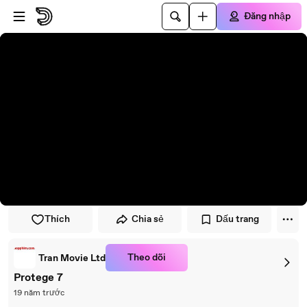
Đi đến trình phát
Đi đến nội dung chính
Đăng nhập
Thích
Chia sẻ
Dấu trang
Theo dõi
Tran Movie Ltd
Protege 7
19 năm trước