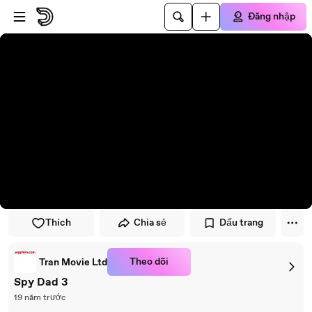
Đi đến trình phát
Đi đến nội dung chính
Đăng nhập
Thích
Chia sẻ
Dấu trang
Theo dõi
Tran Movie Ltd
Spy Dad 3
19 năm trước