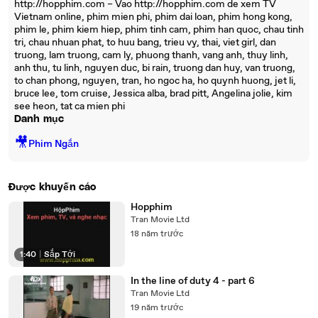
http://hopphim.com – Vao http://hopphim.com de xem TV
Vietnam online, phim mien phi, phim dai loan, phim hong kong,
phim le, phim kiem hiep, phim tinh cam, phim han quoc, chau tinh
tri, chau nhuan phat, to huu bang, trieu vy, thai, viet girl, dan
truong, lam truong, cam ly, phuong thanh, vang anh, thuy linh,
anh thu, tu linh, nguyen duc, bi rain, truong dan huy, van truong,
to chan phong, nguyen, tran, ho ngoc ha, ho quynh huong, jet li,
bruce lee, tom cruise, Jessica alba, brad pitt, Angelina jolie, kim
see heon, tat ca mien phi
Danh mục
🎥
Phim Ngắn
Được khuyến cáo
Hopphim
Tran Movie Ltd
18 năm trước
1:40
|
Sắp Tới
In the line of duty 4 - part 6
Tran Movie Ltd
19 năm trước