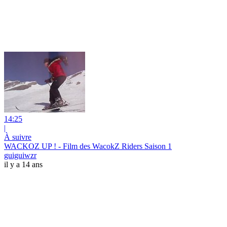
14:25
|
À suivre
WACKOZ UP ! - Film des WacokZ Riders Saison 1
guiguiwzr
il y a 14 ans