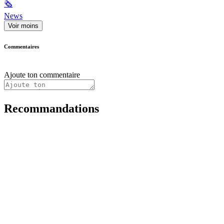
🗞
News
Voir moins
Commentaires
Ajoute ton commentaire
Recommandations