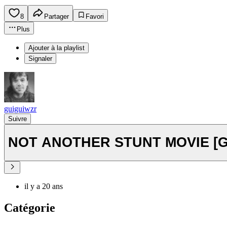
8
Partager
Favori
Plus
Ajouter à la playlist
Signaler
guiguiwzr
Suivre
NOT ANOTHER STUNT MOVIE [Gta
il y a 20 ans
Catégorie