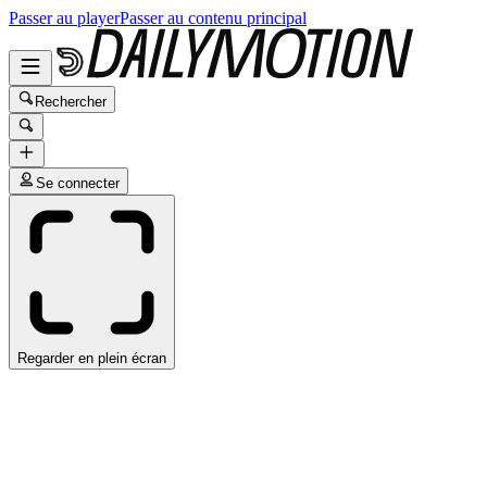
Passer au player
Passer au contenu principal
Rechercher
Se connecter
Regarder en plein écran