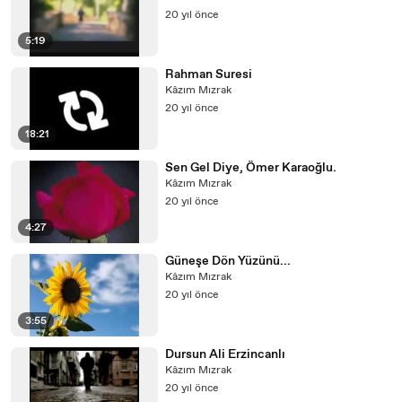
20 yıl önce
5:19
Rahman Suresi
Kâzım Mızrak
20 yıl önce
18:21
Sen Gel Diye, Ömer Karaoğlu.
Kâzım Mızrak
20 yıl önce
4:27
Güneşe Dön Yüzünü...
Kâzım Mızrak
20 yıl önce
3:55
Dursun Ali Erzincanlı
Kâzım Mızrak
20 yıl önce