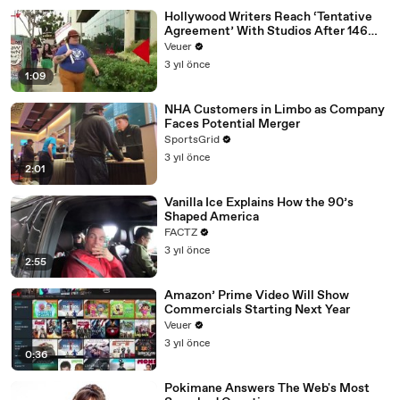
Hollywood Writers Reach ‘Tentative
Agreement’ With Studios After 146
Day Strike
Veuer
3 yıl önce
1:09
NHA Customers in Limbo as Company
Faces Potential Merger
SportsGrid
3 yıl önce
2:01
Vanilla Ice Explains How the 90’s
Shaped America
FACTZ
3 yıl önce
2:55
Amazon’ Prime Video Will Show
Commercials Starting Next Year
Veuer
3 yıl önce
0:36
Pokimane Answers The Web's Most