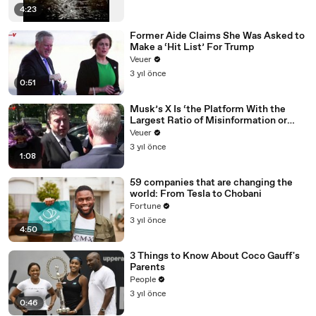
4:23
Former Aide Claims She Was Asked to
Make a ‘Hit List’ For Trump
Veuer
3 yıl önce
0:51
Musk’s X Is ‘the Platform With the
Largest Ratio of Misinformation or
Disinformation’ Amongst All Social
Veuer
Media Platforms
3 yıl önce
1:08
59 companies that are changing the
world: From Tesla to Chobani
Fortune
3 yıl önce
4:50
3 Things to Know About Coco Gauff's
Parents
People
3 yıl önce
0:46