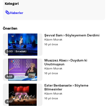
Kategori
🗞
Haberler
Önerilen
Şevval Sam › Söyleyemem Derdimi
Kâzım Mızrak
16 yıl önce
3:50
|
Sıradaki
Muazzez Abacı › Duydum ki
Unutmuşsun
Kâzım Mızrak
16 yıl önce
4:19
Ester Benbanaste › Söyleme
Bilmesinler
Kâzım Mızrak
16 yıl önce
4:07