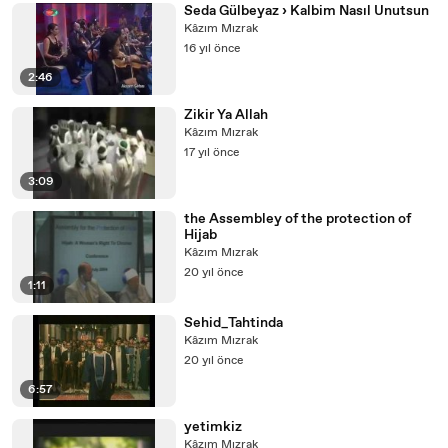
Seda Gülbeyaz › Kalbim Nasıl Unutsun
Kâzım Mızrak
16 yıl önce
2:46
Zikir Ya Allah
Kâzım Mızrak
17 yıl önce
3:09
the Assembley of the protection of
Hijab
Kâzım Mızrak
20 yıl önce
1:11
Sehid_Tahtinda
Kâzım Mızrak
20 yıl önce
6:57
yetimkiz
Kâzım Mızrak