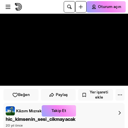
Oynatıcıya atla
Ana içeriğe atla
Oturum açın
Yer işareti
Beğen
Paylaş
ekle
Takip Et
Kâzım Mızrak
hic_kimsenin_sesi_cikmayacak
20 yıl önce