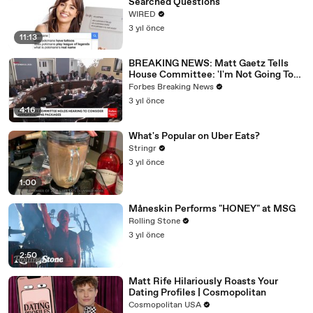
Searched Questions
WIRED
3 yıl önce
11:13
BREAKING NEWS: Matt Gaetz Tells
House Committee: 'I'm Not Going To
Vote For A Continuing Resolution'
Forbes Breaking News
3 yıl önce
4:16
What's Popular on Uber Eats?
Stringr
3 yıl önce
1:00
Måneskin Performs "HONEY" at MSG
Rolling Stone
3 yıl önce
2:50
Matt Rife Hilariously Roasts Your
Dating Profiles | Cosmopolitan
Cosmopolitan USA