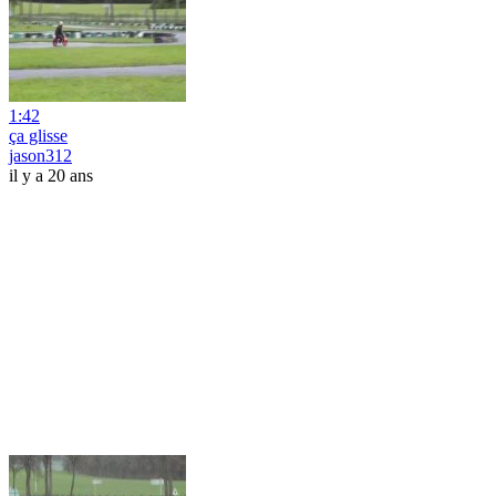
1:42
ça glisse
jason312
il y a 20 ans