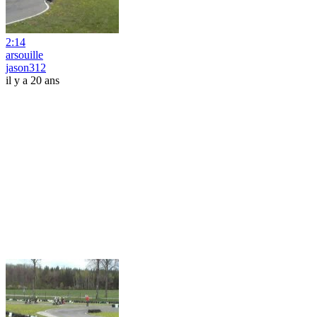
2:14
arsouille
jason312
il y a 20 ans