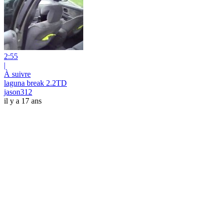
2:55
|
À suivre
laguna break 2.2TD
jason312
il y a 17 ans