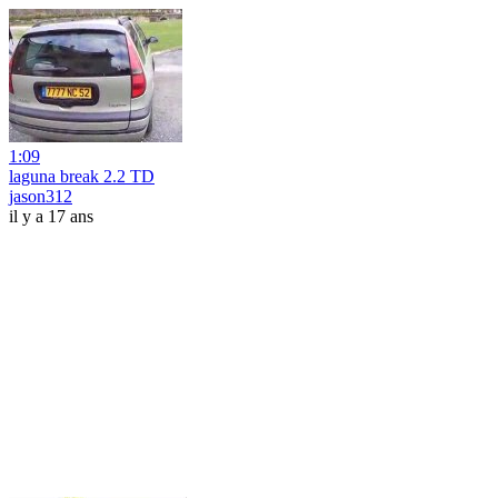
1:09
laguna break 2.2 TD
jason312
il y a 17 ans