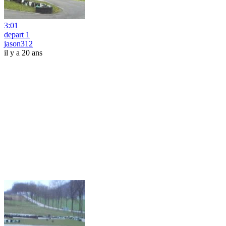
3:01
depart 1
jason312
il y a 20 ans