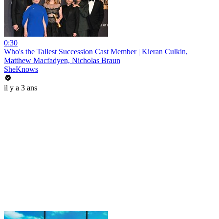
0:30
Who's the Tallest Succession Cast Member | Kieran Culkin,
Matthew Macfadyen, Nicholas Braun
SheKnows
il y a 3 ans