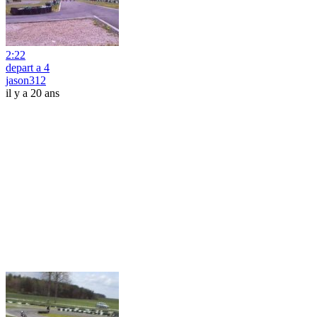
2:22
depart a 4
jason312
il y a 20 ans