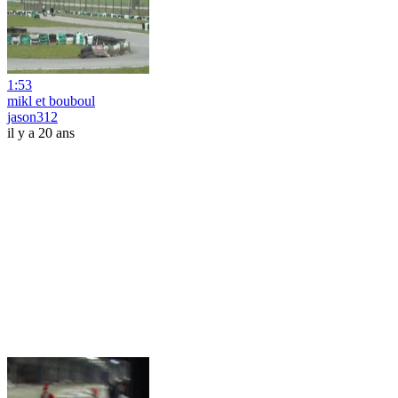
1:53
mikl et bouboul
jason312
il y a 20 ans