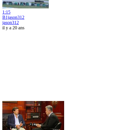
1:15
B1jason312
jason312
il y a 20 ans