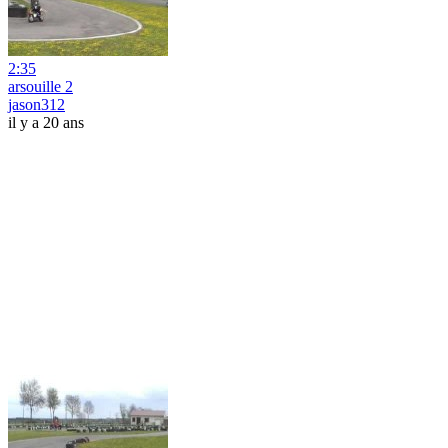
2:35
arsouille 2
jason312
il y a 20 ans