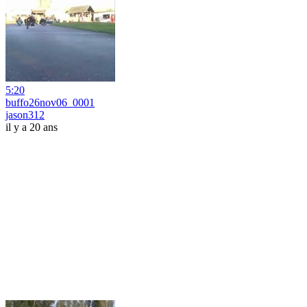
5:20
buffo26nov06_0001
jason312
il y a 20 ans