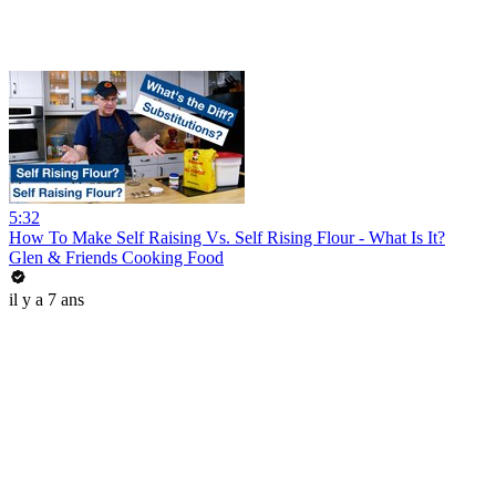
5:32
How To Make Self Raising Vs. Self Rising Flour - What Is It?
Glen & Friends Cooking Food
il y a 7 ans