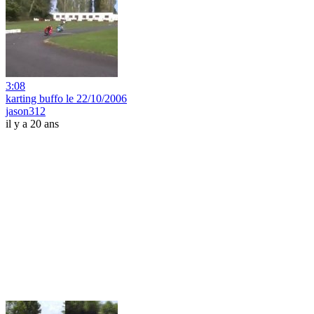
3:08
karting buffo le 22/10/2006
jason312
il y a 20 ans