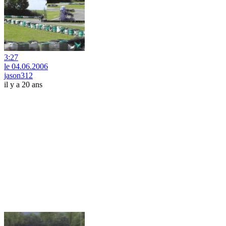
3:27
le 04.06.2006
jason312
il y a 20 ans