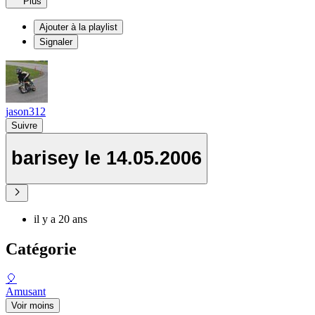
Plus
Ajouter à la playlist
Signaler
jason312
Suivre
barisey le 14.05.2006
il y a 20 ans
Catégorie
🎈
Amusant
Voir moins