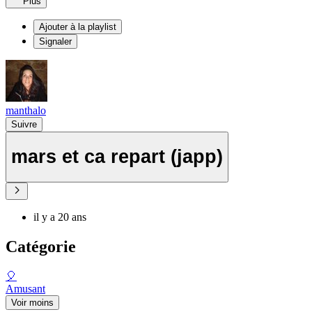
Plus
Ajouter à la playlist
Signaler
manthalo
Suivre
mars et ca repart (japp)
il y a 20 ans
Catégorie
🎈
Amusant
Voir moins