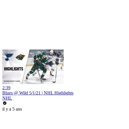
2:39
Blues @ Wild 5/1/21 | NHL Highlights
NHL
il y a 5 ans