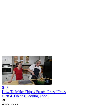
6:47
How To Make Chips / French Fries / Frites
Glen & Friends Cooking Food
il y a 7 ans