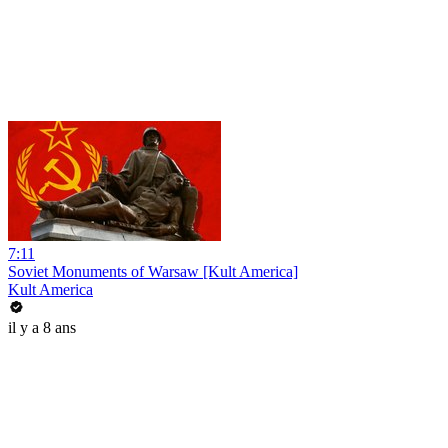
7:11
Soviet Monuments of Warsaw [Kult America]
Kult America
il y a 8 ans