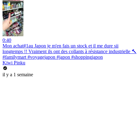
0:40
Mon achat#1au Japon je m'en fais un stock et il me dure sii
longtemps !! Vraiment ils ont des collants à résistance industrielle 🔨
#familymart #voyagejapon #japon #shoppingjapon
Kiwi Pinku
il y a 1 semaine