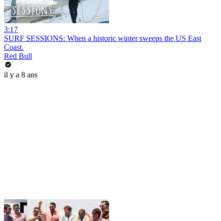
3:17
SURF SESSIONS: When a historic winter sweeps the US East
Coast.
Red Bull
il y a 8 ans