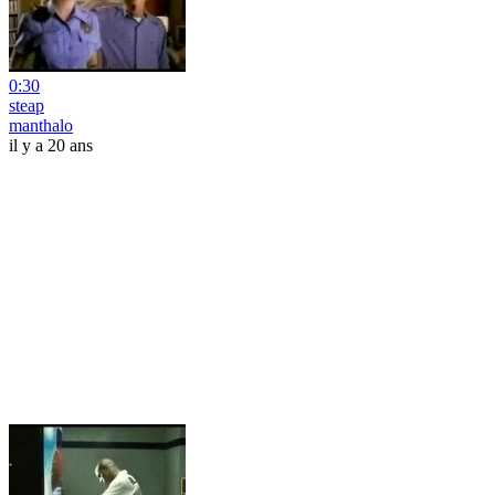
0:30
steap
manthalo
il y a 20 ans