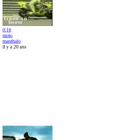
0:16
moto
manthalo
il y a 20 ans