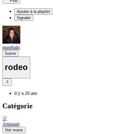
Plus
Ajouter à la playlist
Signaler
manthalo
Suivre
rodeo
il y a 20 ans
Catégorie
🎈
Amusant
Voir moins