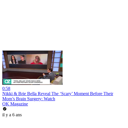
0:58
Nikki & Brie Bella Reveal The ‘Scary’ Moment Before Their
Mom’s Brain Surgery: Watch
OK Magazine
il y a 6 ans