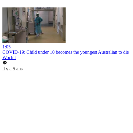
1:05
COVID-19: Child under 10 becomes the youngest Australian to die
Wochit
il y a 5 ans