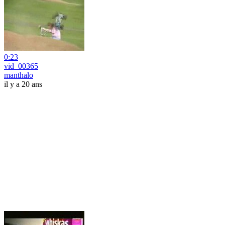
0:23
vid_00365
manthalo
il y a 20 ans