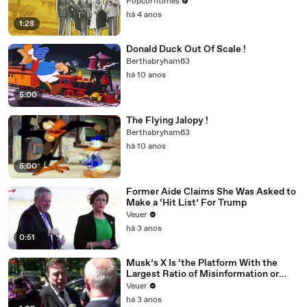
Popcorntimes
há 4 anos
1:28
Donald Duck Out Of Scale !
Berthabryham63
há 10 anos
5:00
The Flying Jalopy !
Berthabryham63
há 10 anos
5:00
Former Aide Claims She Was Asked to
Make a ‘Hit List’ For Trump
Veuer
há 3 anos
0:51
Musk’s X Is ‘the Platform With the
Largest Ratio of Misinformation or
Disinformation’ Amongst All Social
Veuer
Media Platforms
há 3 anos