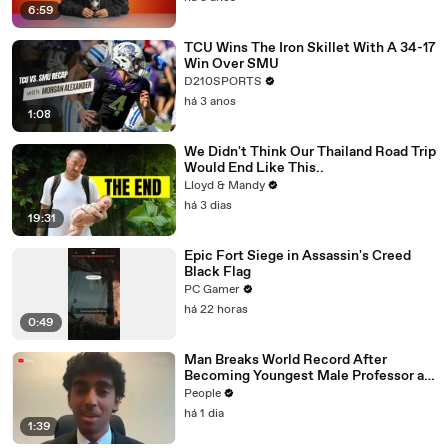
6:59
TCU Wins The Iron Skillet With A 34-17
Win Over SMU
D210SPORTS
há 3 anos
1:08
We Didn't Think Our Thailand Road Trip
Would End Like This..
Lloyd & Mandy
há 3 dias
19:31
Epic Fort Siege in Assassin's Creed
Black Flag
PC Gamer
há 22 horas
0:49
Man Breaks World Record After
Becoming Youngest Male Professor at
18. Now, He’s Teaching Students His
People
Age
há 1 dia
1:39