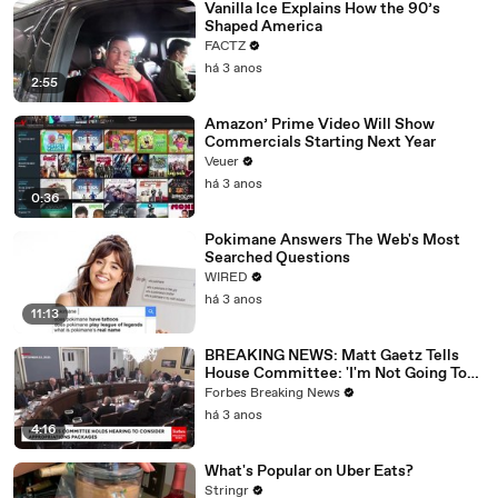
Vanilla Ice Explains How the 90’s
Shaped America
FACTZ
há 3 anos
2:55
Amazon’ Prime Video Will Show
Commercials Starting Next Year
Veuer
há 3 anos
0:36
Pokimane Answers The Web's Most
Searched Questions
WIRED
há 3 anos
11:13
BREAKING NEWS: Matt Gaetz Tells
House Committee: 'I'm Not Going To
Vote For A Continuing Resolution'
Forbes Breaking News
há 3 anos
4:16
What's Popular on Uber Eats?
Stringr