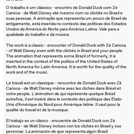
há 19 anos
O trabalho é um clássico - encontro de Donald Duck com Zé
Carioca - de Walt Disney até mesmo com os clichês no Brasil e
suas pessoas. A animação que representa um pouco de Brasil de
antigamente, está inserida no contexto das políticas dos Estados
Unidos da América do Norte para América Latina. Vale para a
qualidade do trabalho e da música.
The work is a classic - encounter of Donald Duck with Zé Carioca
- of Walt Disney even with the clichés in Brazil and your people.
The animation that represents some Brazil of formerly, it is
inserted in the context of the politics of the United States of
North America for Latin America. It is worth for the quality of the
work and of the music.
Le travail est un classique - rencontre de Donald Duck avec Zé
Carioca - de Walt Disney même avec les clichés dans Brésil et
votre peuple. L'animation de qui représente quelque Brésil
autrefois, il est inséré dans le contexte des politique des États-
Unis d'Amérique du Nord pour Amérique latine. Il vaut pour la
qualité du travail et de la musique.
El trabajo es un clásico - encuentre de Donald Duck con Zé
Carioca - de Walt Disney incluso con los clichés en Brasil y sus
personas. La animación de que representa algún Brasil