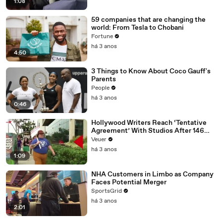
1:08
59 companies that are changing the
world: From Tesla to Chobani
Fortune
há 3 anos
4:50
3 Things to Know About Coco Gauff's
Parents
People
há 3 anos
0:46
Hollywood Writers Reach ‘Tentative
Agreement’ With Studios After 146
Day Strike
Veuer
há 3 anos
1:09
NHA Customers in Limbo as Company
Faces Potential Merger
SportsGrid
há 3 anos
2:01