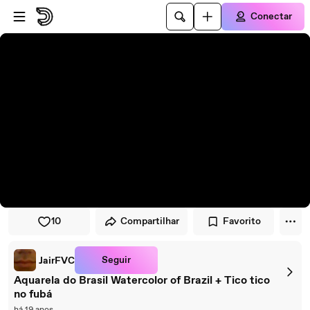
Pular para o player
Ir para o conteúdo principal
Conectar
10
Compartilhar
Favorito
Seguir
JairFVC
Aquarela do Brasil Watercolor of Brazil + Tico tico
no fubá