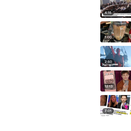
4:16
1:00
2:50
12:13
7:01