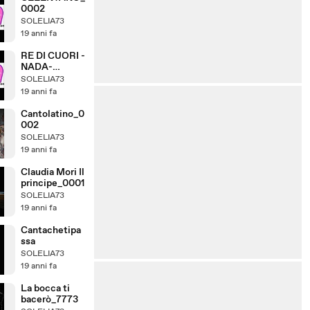
0002
SOLELIA73
19 anni fa
RE DI CUORI -
NADA-
O2_0001
SOLELIA73
19 anni fa
Cantolatino_0
002
SOLELIA73
19 anni fa
Claudia Mori Il
principe_0001
SOLELIA73
19 anni fa
Cantachetipa
ssa
SOLELIA73
19 anni fa
La bocca ti
bacerò_7773