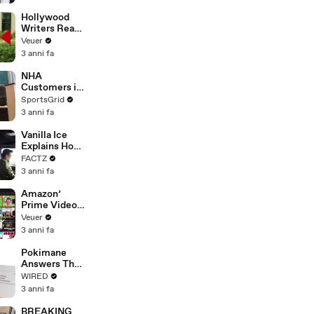
Hollywood
Writers Reach
‘Tentative
Veuer
Agreement’
3 anni fa
With Studios
After 146 Day
NHA
Strike
Customers in
Limbo as
SportsGrid
Company
3 anni fa
Faces
Potential
Vanilla Ice
Merger
Explains How
the 90’s
FACTZ
Shaped
3 anni fa
America
Amazon’
Prime Video
Will Show
Veuer
Commercials
3 anni fa
Starting Next
Year
Pokimane
Answers The
Web's Most
WIRED
Searched
3 anni fa
Questions
BREAKING