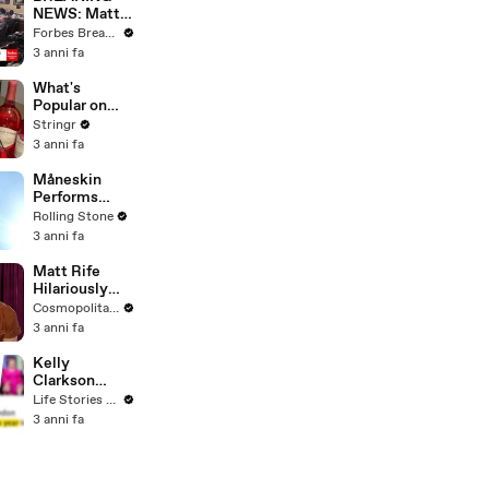
NEWS: Matt
Gaetz Tells
Forbes Breaking News
House
3 anni fa
Committee:
'I'm Not Going
What's
To Vote For A
Popular on
Continuing
Uber Eats?
Stringr
Resolution'
3 anni fa
Måneskin
Performs
"HONEY" at
Rolling Stone
MSG
3 anni fa
Matt Rife
Hilariously
Roasts Your
Cosmopolitan USA
Dating
3 anni fa
Profiles |
Cosmopolitan
Kelly
Clarkson
Fights Back
Life Stories By Goalcast
Against
3 anni fa
Brandon
Blackstock In
Devastating
Divorce