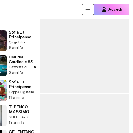
Accedi
Sofia La
Principessa
Non Mi Sento
Çizgi Film
Una
9 anni fa
Principessa
Music Video
Claudia
Cardinale 85
anni da diva
Gazzetta di Parma
indomabile
3 anni fa
Sofia La
Principessa -
Non Mi Sento
Peppa Pig Italiano
Una
11 anni fa
Principessa
TI PENSO
MASSIMO
RANIERI LE
SOLELIA73
LUCI DI
19 anni fa
NATALE MAX
PEZZALI
CELENTANO_