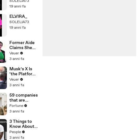
SOLELIA73
19 anni fa
ELVIRA_
SOLELIA73
19 anni fa
Former Aide
Claims She
Was Asked to
Veuer
Make a ‘Hit
3 anni fa
List’ For
Trump
Musk’s X Is
‘the Platform
With the
Veuer
Largest Ratio
3 anni fa
of
Misinformatio
59 companies
n or
that are
Disinformatio
changing the
Fortune
n’ Amongst
world: From
3 anni fa
All Social
Tesla to
Media
Chobani
3 Things to
Platforms
Know About
Coco Gauff's
People
Parents
3 anni fa