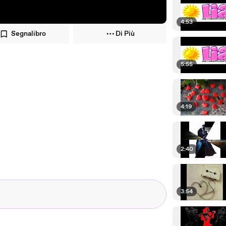
4:53
Segnalibro
Di Più
5:55
4:19
2:40
3:54