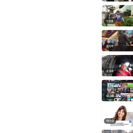
1:09
2:01
2:55
0:36
11:13