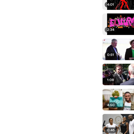
4:01
2:34
0:51
1:08
4:50
0:46