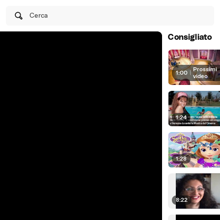
Cerca
Consigliato
Prossimi
1:00
|
video
1:24
1:28
8:22