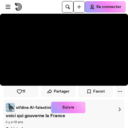
Passer au player
Passer au contenu principal
Se connecter
11
Partager
Favori
Suivre
sifdine Al-falestini
voici qui gouverne la France
il y a 19 ans