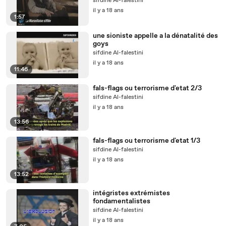
sifdine Al-falestini
il y a 18 ans
1:57
une sioniste appelle a la dénatalité des
goys
sifdine Al-falestini
il y a 18 ans
11:46
fals-flags ou terrorisme d'etat 2/3
sifdine Al-falestini
il y a 18 ans
13:56
fals-flags ou terrorisme d'etat 1/3
sifdine Al-falestini
il y a 18 ans
13:52
intégristes extrémistes
fondamentalistes
sifdine Al-falestini
il y a 18 ans