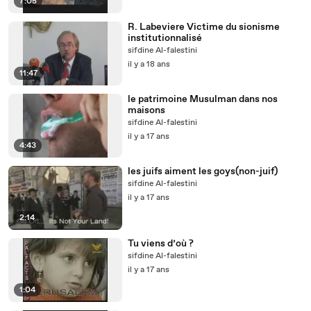
7:05
R. Labeviere Victime du sionisme
institutionnalisé
sifdine Al-falestini
il y a 18 ans
11:47
le patrimoine Musulman dans nos
maisons
sifdine Al-falestini
il y a 17 ans
4:43
les juifs aiment les goys(non-juif)
sifdine Al-falestini
il y a 17 ans
2:14
Tu viens d’où ?
sifdine Al-falestini
il y a 17 ans
1:04