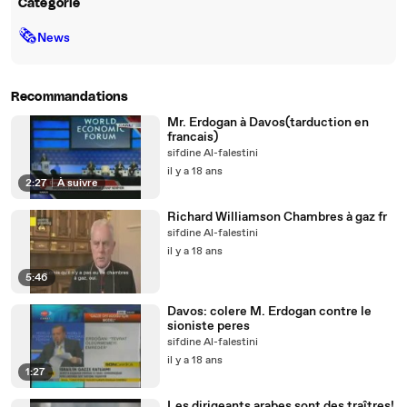
Catégorie
🗞
News
Recommandations
Mr. Erdogan à Davos(tarduction en
francais)
sifdine Al-falestini
il y a 18 ans
2:27
|
À suivre
Richard Williamson Chambres à gaz fr
sifdine Al-falestini
il y a 18 ans
5:46
Davos: colere M. Erdogan contre le
sioniste peres
sifdine Al-falestini
il y a 18 ans
1:27
Les dirigeants arabes sont des traîtres!