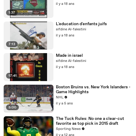
il y a 18 ans
1:37
L'education d'enfants juifs
sifdine Al-falestini
il y a 18 ans
7:13
Made in israel
sifdine Al-falestini
il y a 18 ans
17:41
Boston Bruins vs. New York Islanders -
Game Highlights
NHL
il y a 5 ans
5:00
The Tuck Rules: No one a clear-cut
favorite as top pick in 2015 draft
Sporting News
il y a 12 ans