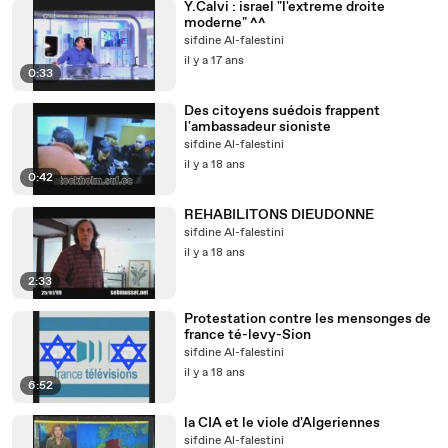
Y.Calvi : israel "l'extreme droite
moderne" ^^
sifdine Al-falestini
il y a 17 ans
0:33
Des citoyens suédois frappent
l'ambassadeur sioniste
sifdine Al-falestini
il y a 18 ans
0:42
REHABILITONS DIEUDONNE
sifdine Al-falestini
il y a 18 ans
2:33
Protestation contre les mensonges de
france té-levy-Sion
sifdine Al-falestini
il y a 18 ans
6:52
la CIA et le viole d'Algeriennes
sifdine Al-falestini