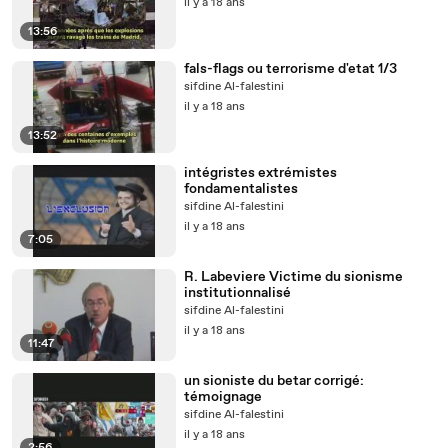
il y a 18 ans
13:56
fals-flags ou terrorisme d'etat 1/3
sifdine Al-falestini
il y a 18 ans
13:52
intégristes extrémistes
fondamentalistes
sifdine Al-falestini
il y a 18 ans
7:05
R. Labeviere Victime du sionisme
institutionnalisé
sifdine Al-falestini
il y a 18 ans
11:47
un sioniste du betar corrigé:
témoignage
sifdine Al-falestini
il y a 18 ans