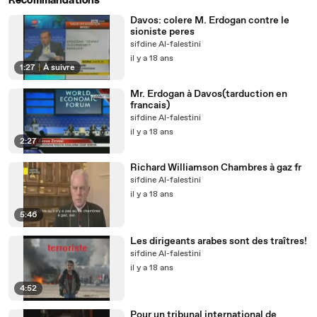
Recommandations
Davos: colere M. Erdogan contre le
sioniste peres
sifdine Al-falestini
il y a 18 ans
1:27
|
À suivre
Mr. Erdogan à Davos(tarduction en
francais)
sifdine Al-falestini
il y a 18 ans
2:27
Richard Williamson Chambres à gaz fr
sifdine Al-falestini
il y a 18 ans
5:46
Les dirigeants arabes sont des traîtres!
sifdine Al-falestini
il y a 18 ans
4:52
Pour un tribunal international de