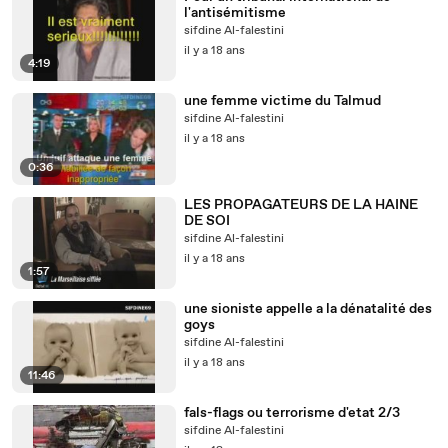
l'antisémitisme
sifdine Al-falestini
il y a 18 ans
4:19
une femme victime du Talmud
sifdine Al-falestini
il y a 18 ans
0:36
LES PROPAGATEURS DE LA HAINE
DE SOI
sifdine Al-falestini
il y a 18 ans
1:57
une sioniste appelle a la dénatalité des
goys
sifdine Al-falestini
il y a 18 ans
11:46
fals-flags ou terrorisme d'etat 2/3
sifdine Al-falestini