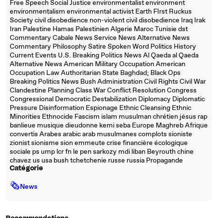
Free Speech Social Justice environmentalist environment
environmentalism environmental activist Earth FIrst Ruckus
Society civil disobedience non-violent civil disobedience Iraq Irak
Iran Palestine Hamas Palestinien Algerie Maroc Tunisie dst
Commentary Cabale News Service News Alternative News
Commentary Philosophy Satire Spoken Word Politics History
Current Events U.S. Breaking Politics News Al Qaeda al Qaeda
Alternative News American Military Occupation American
Occupation Law Authoritarian State Baghdad; Black Ops
Breaking Politics News Bush Administration Civil Rights Civil War
Clandestine Planning Class War Conflict Resolution Congress
Congressional Democratic Destabilization Diplomacy Diplomatic
Pressure Disinformation Espionage Ethnic Cleansing Ethnic
Minorities Ethnocide Fascism islam musulman chrétien jésus rap
banlieue musique dieudonne kemi seba Europe Maghreb Afrique
convertis Arabes arabic arab musulmanes complots sioniste
zionist sionisme sion emmeute crise financière écologique
sociale ps ump lcr fn le pen sarkozy mdi liban Beyrouth chine
chavez us usa bush tchetchenie russe russia Propagande
Catégorie
🗞
News