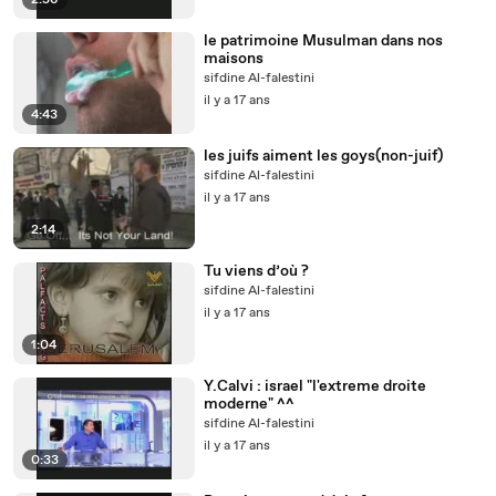
2:56
le patrimoine Musulman dans nos
maisons
sifdine Al-falestini
il y a 17 ans
4:43
les juifs aiment les goys(non-juif)
sifdine Al-falestini
il y a 17 ans
2:14
Tu viens d’où ?
sifdine Al-falestini
il y a 17 ans
1:04
Y.Calvi : israel "l'extreme droite
moderne" ^^
sifdine Al-falestini
il y a 17 ans
0:33