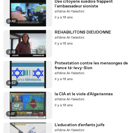
Des citoyens suédois frappent
l'ambassadeur sioniste
sifdine Al-falestini
il y a 18 ans
0:42
REHABILITONS DIEUDONNE
sifdine Al-falestini
il y a 18 ans
2:33
Protestation contre les mensonges de
france té-levy-Sion
sifdine Al-falestini
il y a 18 ans
6:52
la CIA et le viole d'Algeriennes
sifdine Al-falestini
il y a 18 ans
1:37
L'education d'enfants juifs
sifdine Al-falestini