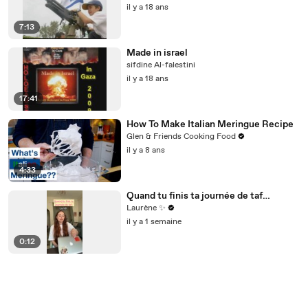
il y a 18 ans
7:13
Made in israel
sifdine Al-falestini
il y a 18 ans
17:41
How To Make Italian Meringue Recipe
Glen & Friends Cooking Food
il y a 8 ans
4:33
Quand tu finis ta journée de taf…
Laurène ✨
il y a 1 semaine
0:12