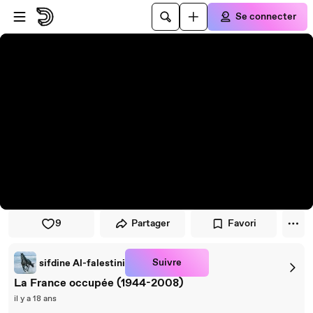
Passer au player
Passer au contenu principal
Se connecter
9
Partager
Favori
Suivre
sifdine Al-falestini
La France occupée (1944-2008)
il y a 18 ans