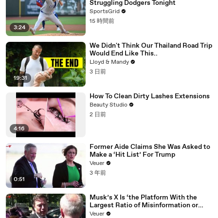
Struggling Dodgers Tonight
SportsGrid
15 時間前
3:24
We Didn't Think Our Thailand Road Trip
Would End Like This..
Lloyd & Mandy
3 日前
19:31
How To Clean Dirty Lashes Extensions
Beauty Studio
2 日前
4:16
Former Aide Claims She Was Asked to
Make a ‘Hit List’ For Trump
Veuer
3 年前
0:51
Musk’s X Is ‘the Platform With the
Largest Ratio of Misinformation or
Disinformation’ Amongst All Social
Veuer