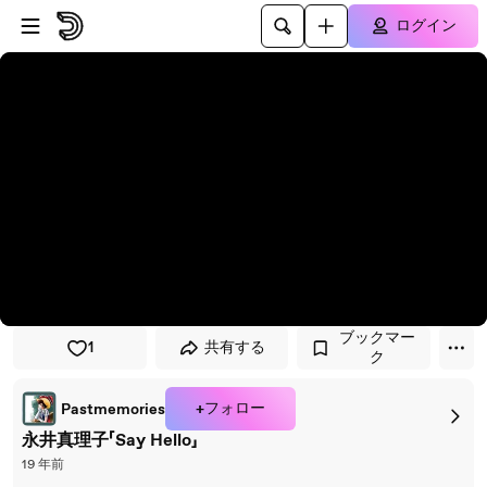
プレイヤーにスキップ
メインコンテンツにスキップ
ログイン
ブックマー
1
共有する
ク
+フォロー
Pastmemories
永井真理子「Say Hello」
19 年前