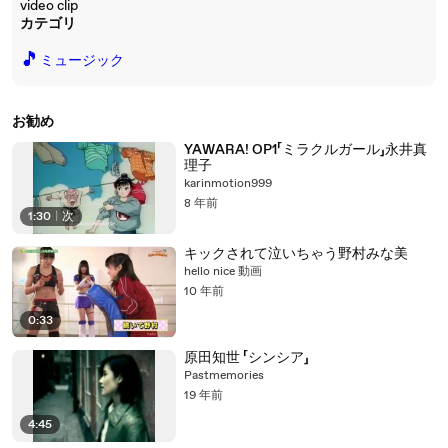
video clip
カテゴリ
🎵
ミュージック
お勧め
YAWARA! OP1「ミラクルガール」永井真
理子
karinmotion999
8 年前
1:30
|
次
キックされて泣いちゃう野村みな美
hello nice 動画
10 年前
0:33
原田知世 「シンシア」
Pastmemories
19 年前
4:45