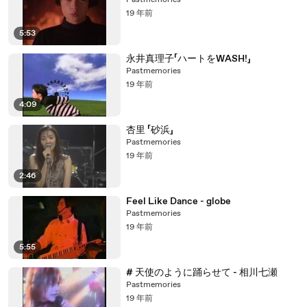
Pastmemories
19 年前
5:53
永井真理子「ハートをWASH!」
Pastmemories
19 年前
4:09
杏里 「砂浜」
Pastmemories
19 年前
2:46
Feel Like Dance - globe
Pastmemories
19 年前
5:55
# 天使のように踊らせて - 相川七瀬
Pastmemories
19 年前