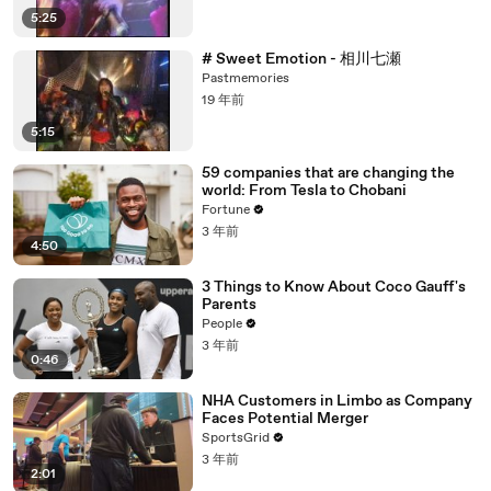
5:25
# Sweet Emotion - 相川七瀬
Pastmemories
19 年前
5:15
59 companies that are changing the
world: From Tesla to Chobani
Fortune
3 年前
4:50
3 Things to Know About Coco Gauff's
Parents
People
3 年前
0:46
NHA Customers in Limbo as Company
Faces Potential Merger
SportsGrid
3 年前
2:01