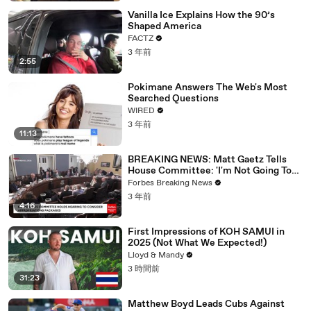
Vanilla Ice Explains How the 90’s
Shaped America
FACTZ
3 年前
2:55
Pokimane Answers The Web's Most
Searched Questions
WIRED
3 年前
11:13
BREAKING NEWS: Matt Gaetz Tells
House Committee: 'I'm Not Going To
Vote For A Continuing Resolution'
Forbes Breaking News
3 年前
4:16
First Impressions of KOH SAMUI in
2025 (Not What We Expected!)
Lloyd & Mandy
3 時間前
31:23
Matthew Boyd Leads Cubs Against