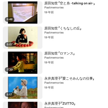
原田知世 「空と糸 -talking on air-」
Pastmemories
19 年前
5:48
原田知世 「くちなしの丘」
Pastmemories
19 年前
5:07
原田知世 「ロマンス」
Pastmemories
19 年前
3:33
永井真理子「愛こそみんなの仕事」
Pastmemories
19 年前
5:17
永井真理子「ZUTTO」