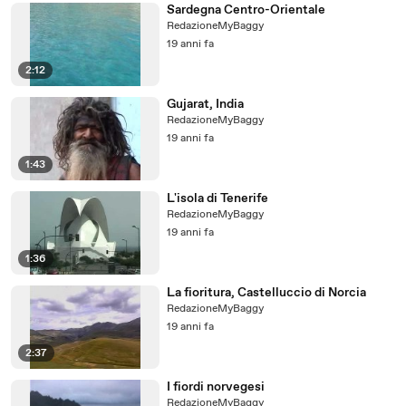
Sardegna Centro-Orientale
RedazioneMyBaggy
19 anni fa
2:12
Gujarat, India
RedazioneMyBaggy
19 anni fa
1:43
L'isola di Tenerife
RedazioneMyBaggy
19 anni fa
1:36
La fioritura, Castelluccio di Norcia
RedazioneMyBaggy
19 anni fa
2:37
I fiordi norvegesi
RedazioneMyBaggy