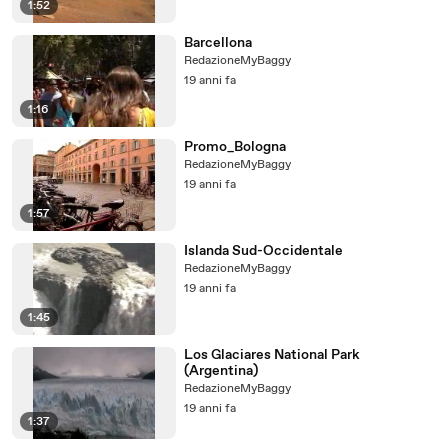
1:52
Barcellona
RedazioneMyBaggy
19 anni fa
1:16
Promo_Bologna
RedazioneMyBaggy
19 anni fa
1:57
Islanda Sud-Occidentale
RedazioneMyBaggy
19 anni fa
1:45
Los Glaciares National Park
(Argentina)
RedazioneMyBaggy
19 anni fa
1:37