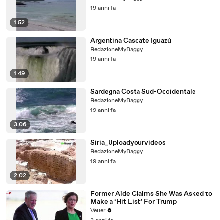
19 anni fa
1:52
Argentina Cascate Iguazú
RedazioneMyBaggy
19 anni fa
1:49
Sardegna Costa Sud-Occidentale
RedazioneMyBaggy
19 anni fa
3:06
Siria_Uploadyourvideos
RedazioneMyBaggy
19 anni fa
2:02
Former Aide Claims She Was Asked to
Make a ‘Hit List’ For Trump
Veuer