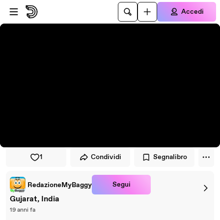
Vai al lettore
Passa al contenuto principale
Accedi
1
Condividi
Segnalibro
Segui
RedazioneMyBaggy
Gujarat, India
19 anni fa