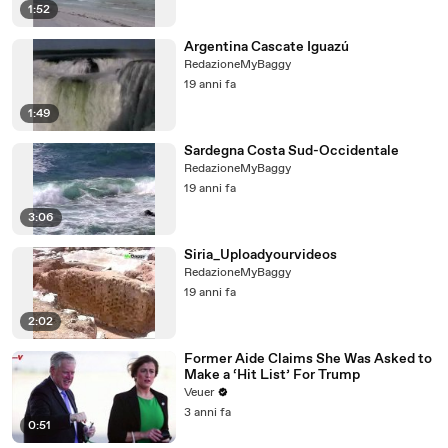
1:52
Argentina Cascate Iguazú
RedazioneMyBaggy
19 anni fa
1:49
Sardegna Costa Sud-Occidentale
RedazioneMyBaggy
19 anni fa
3:06
Siria_Uploadyourvideos
RedazioneMyBaggy
19 anni fa
2:02
Former Aide Claims She Was Asked to
Make a ‘Hit List’ For Trump
Veuer
3 anni fa
0:51