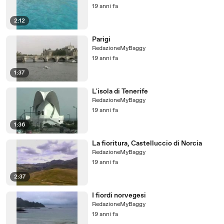
19 anni fa
2:12
Parigi
RedazioneMyBaggy
19 anni fa
1:37
L'isola di Tenerife
RedazioneMyBaggy
19 anni fa
1:36
La fioritura, Castelluccio di Norcia
RedazioneMyBaggy
19 anni fa
2:37
I fiordi norvegesi
RedazioneMyBaggy
19 anni fa