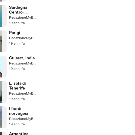
Sardegna
Centro-
Orientale
RedazioneMyBaggy
19 anni fa
Parigi
RedazioneMyBaggy
19 anni fa
Gujarat, India
RedazioneMyBaggy
19 anni fa
L'isola di
Tenerife
RedazioneMyBaggy
19 anni fa
I fiordi
norvegesi
RedazioneMyBaggy
19 anni fa
Argentina