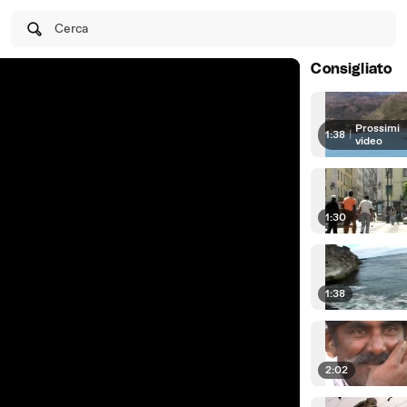
Cerca
Consigliato
Prossimi
1:38
|
video
1:30
1:38
2:02