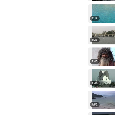
2:12
1:37
1:43
1:36
1:52