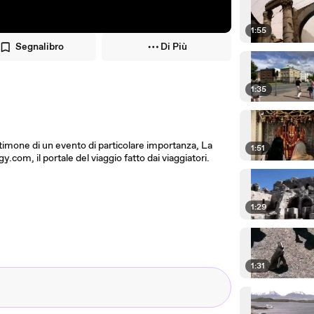
1:55
Segnalibro
Di Più
1:35
testimone di un evento di particolare importanza, La
1:51
.com, il portale del viaggio fatto dai viaggiatori.
1:29
1:31