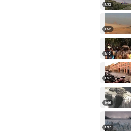
1:32
1:52
1:16
1:57
1:45
1:37