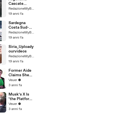
Cascate
Iguazú
RedazioneMyBaggy
19 anni fa
Sardegna
Costa Sud-
Occidentale
RedazioneMyBaggy
19 anni fa
Siria_Uploady
ourvideos
RedazioneMyBaggy
19 anni fa
Former Aide
Claims She
Was Asked to
Veuer
Make a ‘Hit
3 anni fa
List’ For
Trump
Musk’s X Is
‘the Platform
With the
Veuer
Largest Ratio
3 anni fa
of
Misinformatio
n or
Disinformatio