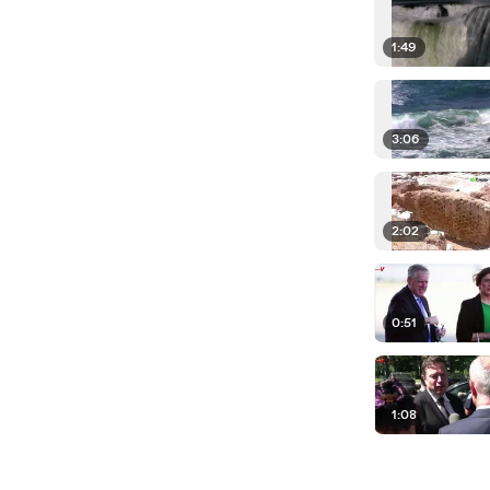
1:49
3:06
2:02
0:51
1:08