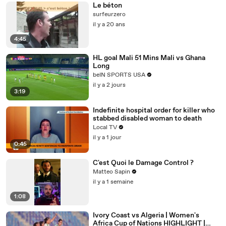
Le béton
surfeurzero
il y a 20 ans
4:45
HL goal Mali 51 Mins Mali vs Ghana
Long
beIN SPORTS USA
il y a 2 jours
3:19
Indefinite hospital order for killer who
stabbed disabled woman to death
Local TV
il y a 1 jour
0:45
C'est Quoi le Damage Control ?
Matteo Sapin
il y a 1 semaine
1:08
Ivory Coast vs Algeria | Women's
Africa Cup of Nations HIGHLIGHT |