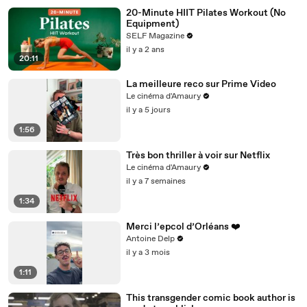
20-Minute HIIT Pilates Workout (No
Equipment)
SELF Magazine
il y a 2 ans
20:11
La meilleure reco sur Prime Video
Le cinéma d'Amaury
il y a 5 jours
1:56
Très bon thriller à voir sur Netflix
Le cinéma d'Amaury
il y a 7 semaines
1:34
Merci l’epcol d’Orléans ❤️
Antoine Delp
il y a 3 mois
1:11
This transgender comic book author is