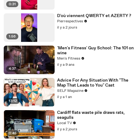
0:31
D'où viennent QWERTY et AZERTY ?
Pierrespectives
il y a 2 jours
1:56
'Men's Fitness' Guy School: The 101 on
wine
Men's Fitness
il y a 9 ans
4:37
Advice For Any Situation With "The
Map That Leads to You" Cast
SELF Magazine
il y a 1 an
13:12
Cardiff flats waste pile draws rats,
seagulls
Local TV
il y a 2 jours
0:45