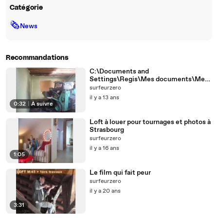
Catégorie
🗞
News
Recommandations
C:\Documents and
Settings\Regis\Mes documents\Mes
images\45 Rue de
surfeurzero
Sélestat\Photos\cgdownload
il y a 13 ans
0:32
|
À suivre
Loft à louer pour tournages et photos à
Strasbourg
surfeurzero
il y a 16 ans
1:05
Le film qui fait peur
surfeurzero
il y a 20 ans
3:31