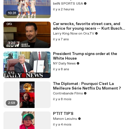
08/08/2026 | beIN Sports USA
beIN SPORTS USA
il y a 2 heures
10:31
Car wrecks, favorite street cars, and
advice for young racers -- Kurt Busch
answers your social media questions
Larry King Now on Ora.TV
il y a 7 ans
3:20
President Trump signs order at the
White House
NY Daily News
il y a 8 ans
5:13
The Diplomat : Pourquoi C'est La
Meilleure Série Netflix Du Moment ?
Contrebande Films
il y a 8 mois
2:59
P'TIT TIP'S
Manon Leculnu
il y a 4 mois