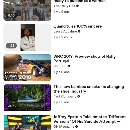
ready to publish as a woman
The Daily Dot
il y a 9 ans
5:16
Quand tu es 100% sincère
Laury Aucalme
il y a 2 mois
1:28
WRC 2018: Preview show of Rally
Portugal.
Red Bull
il y a 8 ans
11:32
This new bamboo sneaker is changing
the shoe industry
Fast Company
il y a 5 ans
35:12
Jeffrey Epstein Told Inmates ‘Different
Versions’ Of His Suicide Attempt —
Watch
OK Magazine