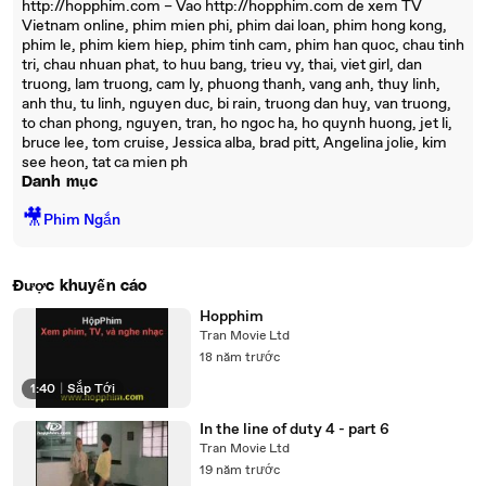
http://hopphim.com – Vao http://hopphim.com de xem TV
Vietnam online, phim mien phi, phim dai loan, phim hong kong,
phim le, phim kiem hiep, phim tinh cam, phim han quoc, chau tinh
tri, chau nhuan phat, to huu bang, trieu vy, thai, viet girl, dan
truong, lam truong, cam ly, phuong thanh, vang anh, thuy linh,
anh thu, tu linh, nguyen duc, bi rain, truong dan huy, van truong,
to chan phong, nguyen, tran, ho ngoc ha, ho quynh huong, jet li,
bruce lee, tom cruise, Jessica alba, brad pitt, Angelina jolie, kim
see heon, tat ca mien ph
Danh mục
🎥
Phim Ngắn
Được khuyến cáo
Hopphim
Tran Movie Ltd
18 năm trước
1:40
|
Sắp Tới
In the line of duty 4 - part 6
Tran Movie Ltd
19 năm trước