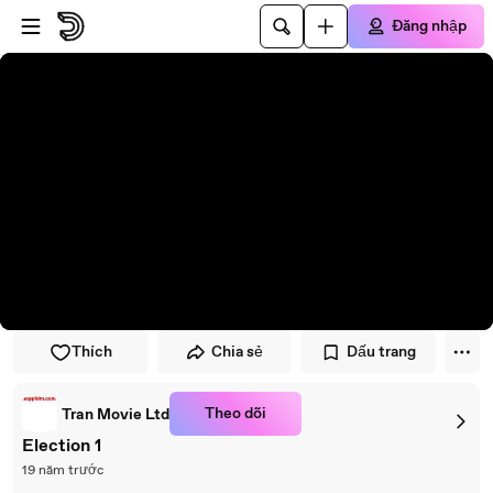
Đi đến trình phát
Đi đến nội dung chính
Đăng nhập
Thích
Chia sẻ
Dấu trang
Theo dõi
Tran Movie Ltd
Election 1
19 năm trước