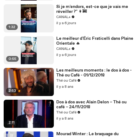
Si je m'endors, est-ce que je vais me
réveiller ?" 👩‍🚒
CANAL+
il y a 6 jours
1:32
Le meilleur d'Éric Fraticelli dans Plaine
Orientale 🔥
CANAL+
il y a 6 jours
0:55
Les meilleurs moments : le dos à dos -
Thé ou Café - 01/12/2018
Thé ou Café
il y a 8 ans
2:53
Dos à dos avec Alain Delon – Thé ou
café – 24/11/2018
Thé ou Café
il y a 8 ans
2:11
Mourad Winter : Le braquage du