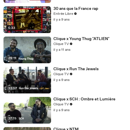
30 ans que la France rap
Entrée Libre
il y a 9 ans
5:33
Clique x Young Thug "ATLIEN"
Clique TV
il y a 11 ans
29:11
Clique x Run The Jewels
Clique TV
il y a 9 ans
33:57
Clique x SCH : Ombre et Lumière
Clique TV
il y a 9 ans
37:11
Clique x NTM