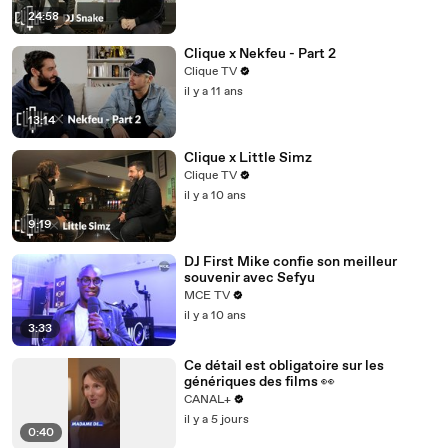
24:58
Clique x Nekfeu - Part 2
Clique TV
il y a 11 ans
13:14
Clique x Little Simz
Clique TV
il y a 10 ans
9:19
DJ First Mike confie son meilleur
souvenir avec Sefyu
MCE TV
il y a 10 ans
3:33
Ce détail est obligatoire sur les
génériques des films 👀
CANAL+
il y a 5 jours
0:40