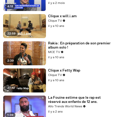
il y a 2 mois
4:18
Clique x will.i.am
Clique TV
il y a 10 ans
22:59
Rakia : En préparation de son premier
album solo !
MCE TV
il y a 10 ans
2:39
Clique x Fetty Wap
Clique TV
il y a 10 ans
27:47
La Fouine estime que le rap est
réservé aux enfants de 12 ans.
Allo Trends World News
il y a 2 ans
1:39