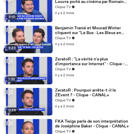
Louvre porté au cinéma par Romain
Gavras - Clique - CANAL+
Clique TV
il y a 2 mois
3:10
Benjamin Tranié et Mourad Winter
cliquent sur "Le Bus : Les Bleus en
grève" - Clique - CANAL+
Clique TV
il y a 2 mois
5:23
ZeratoR : "La vérité n'a plus
d'importance sur Internet" - Clique -
CANAL+
Clique TV
il y a 2 mois
1:32
ZeratoR : Pourquoi arrête-t-il le
ZEvent ? - Clique - CANAL+
Clique TV
il y a 2 mois
0:56
FKA Twigs parle de son interprétation
de Joséphine Baker - Clique - CANAL+
Clique TV