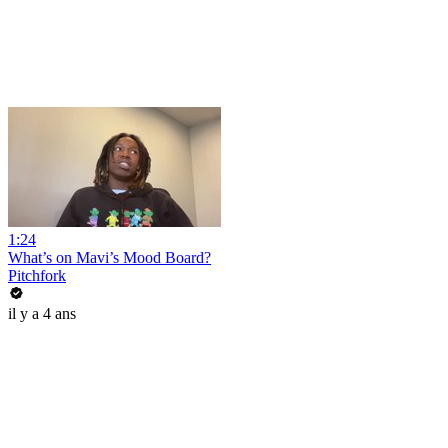
1:24
What’s on Mavi’s Mood Board?
Pitchfork
il y a 4 ans