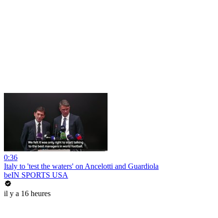
0:36
Italy to 'test the waters' on Ancelotti and Guardiola
beIN SPORTS USA
il y a 16 heures