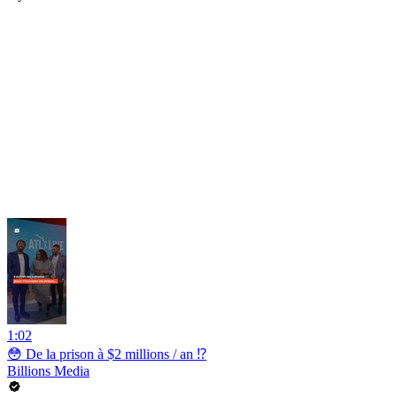
1:02
😳 De la prison à $2 millions / an ⁉️
Billions Media