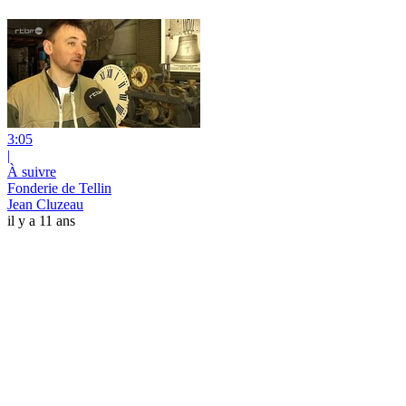
3:05
|
À suivre
Fonderie de Tellin
Jean Cluzeau
il y a 11 ans