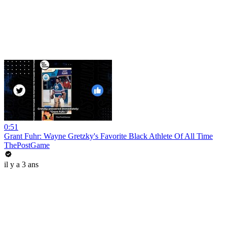
0:51
Grant Fuhr: Wayne Gretzky's Favorite Black Athlete Of All Time
ThePostGame
il y a 3 ans