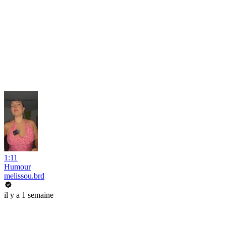
1:11
Humour
melissou.brd
il y a 1 semaine