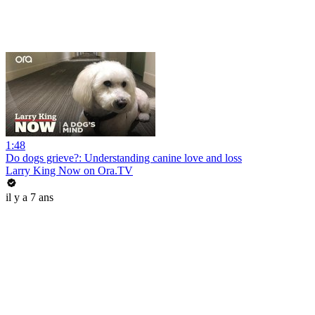
1:48
Do dogs grieve?: Understanding canine love and loss
Larry King Now on Ora.TV
il y a 7 ans