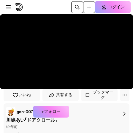
プレイヤーにスキップ
メインコンテンツにスキップ
ログイン
ブックマー
いいね
共有する
ク
+フォロー
gon-007
川嶋あい「ドアクロール」
19 年前