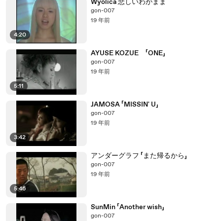
Wyolica 悲しいわがまま
gon-007
19 年前
4:20
AYUSE KOZUE 「ONE」
gon-007
19 年前
5:11
JAMOSA 「MISSIN' U」
gon-007
19 年前
3:42
アンダーグラフ 「また帰るから」
gon-007
19 年前
5:46
SunMin 「Another wish」
gon-007