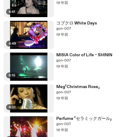
19 年前
4:41
コブクロ White Days
gon-007
19 年前
4:49
MISIA Color of Life ~ SHININ
gon-007
19 年前
8:15
Meg「Christmas Rose」
gon-007
19 年前
4:01
Perfume 「セラミックガール」
gon-007
18 年前