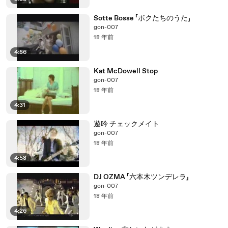
Sotte Bosse 「ボクたちのうた」
gon-007
18 年前
4:56
Kat McDowell Stop
gon-007
18 年前
4:31
遊吟 チェックメイト
gon-007
18 年前
4:58
DJ OZMA 「六本木ツンデレラ」
gon-007
18 年前
4:26