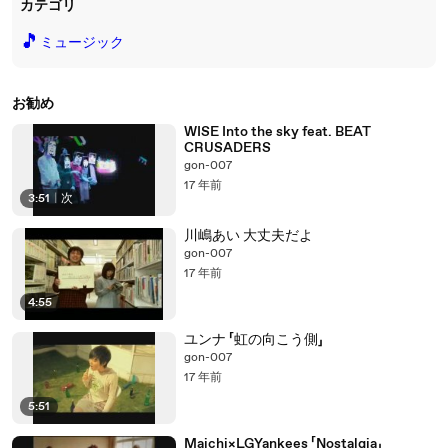
カテゴリ
🎵
ミュージック
お勧め
WISE Into the sky feat. BEAT
CRUSADERS
gon-007
17 年前
3:51
|
次
川嶋あい 大丈夫だよ
gon-007
17 年前
4:55
ユンナ 「虹の向こう側」
gon-007
17 年前
5:51
Maichi×LGYankees 「Nostalgia」