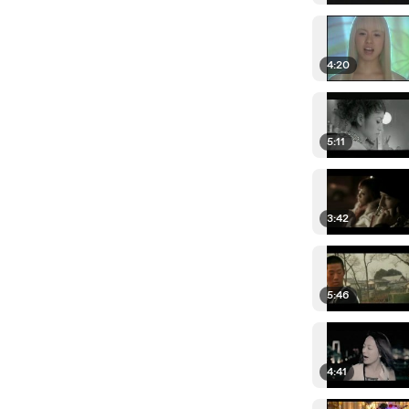
4:20
5:11
3:42
5:46
4:41