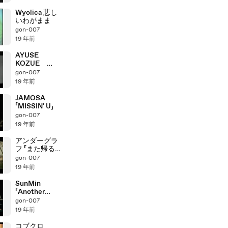
Wyolica 悲し
いわがまま
gon-007
19 年前
AYUSE
KOZUE
「ONE」
gon-007
19 年前
JAMOSA
「MISSIN' U」
gon-007
19 年前
アンダーグラ
フ 「また帰るか
ら」
gon-007
19 年前
SunMin
「Another
wish」
gon-007
19 年前
コブクロ