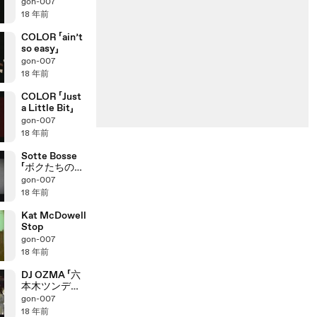
gon-007
18 年前
COLOR 「ain’t
so easy」
gon-007
18 年前
COLOR 「Just
a Little Bit」
gon-007
18 年前
Sotte Bosse
「ボクたちのう
た」
gon-007
18 年前
Kat McDowell
Stop
gon-007
18 年前
DJ OZMA 「六
本木ツンデレ
ラ」
gon-007
18 年前