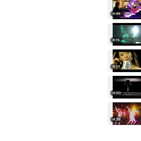
4:49
8:15
4:01
4:00
4:38