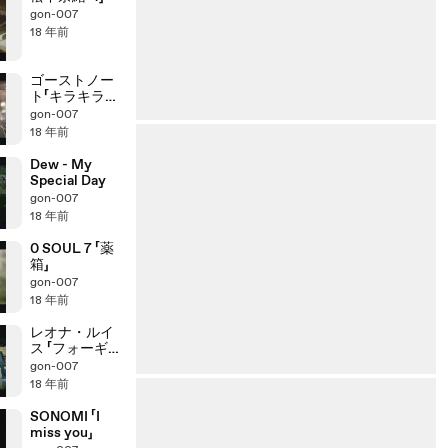
gon-007
18 年前
ゴーストノー
ト「キラキラキ
ラ」
gon-007
18 年前
Dew - My
Special Day
gon-007
18 年前
0 SOUL 7 「薬
箱」
gon-007
18 年前
レオナ・ルイ
ス 「フォーギ
ブ・ミー」
gon-007
18 年前
SONOMI 「I
miss you」