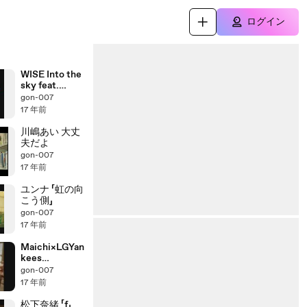
ログイン
WISE Into the
sky feat.
BEAT
gon-007
CRUSADERS
17 年前
川嶋あい 大丈
夫だよ
gon-007
17 年前
ユンナ 「虹の向
こう側」
gon-007
17 年前
Maichi×LGYan
kees
「Nostalgia」
gon-007
17 年前
松下奈緒 「f」