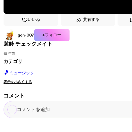
いいね
共有する
+フォロー
gon-007
遊吟 チェックメイト
18 年前
カテゴリ
🎵
ミュージック
表示を小さくする
コメント
コ
メ
ン
ト