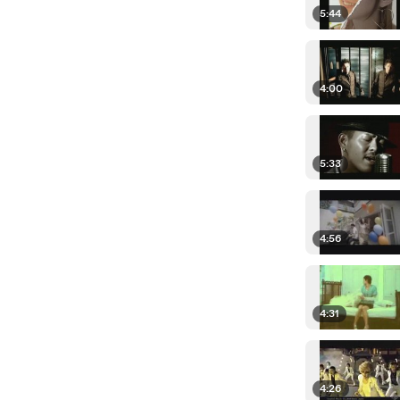
5:44
4:00
5:33
4:56
4:31
4:26