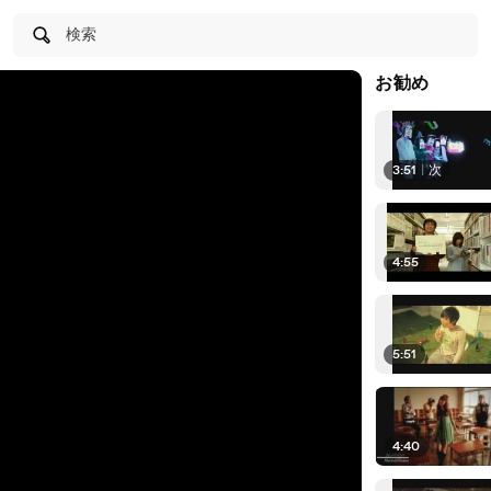
検索
お勧め
3:51
|
次
4:55
5:51
4:40