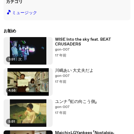
カテゴリ
🎵
ミュージック
お勧め
WISE Into the sky feat. BEAT
CRUSADERS
gon-007
17 年前
3:51
|
次
川嶋あい 大丈夫だよ
gon-007
17 年前
4:55
ユンナ 「虹の向こう側」
gon-007
17 年前
5:51
Maichi×LGYankees 「Nostalgia」