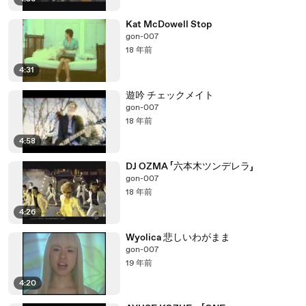
Kat McDowell Stop
gon-007
18 年前
4:31
遊吟 チェックメイト
gon-007
18 年前
4:58
DJ OZMA 「六本木ツンデレラ」
gon-007
18 年前
4:26
Wyolica 悲しいわがまま
gon-007
19 年前
4:20