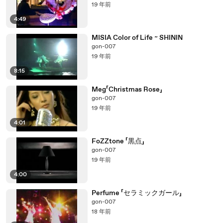
19 年前
4:49
MISIA Color of Life ~ SHININ
gon-007
19 年前
8:15
Meg「Christmas Rose」
gon-007
19 年前
4:01
FoZZtone 「黒点」
gon-007
19 年前
4:00
Perfume 「セラミックガール」
gon-007
18 年前