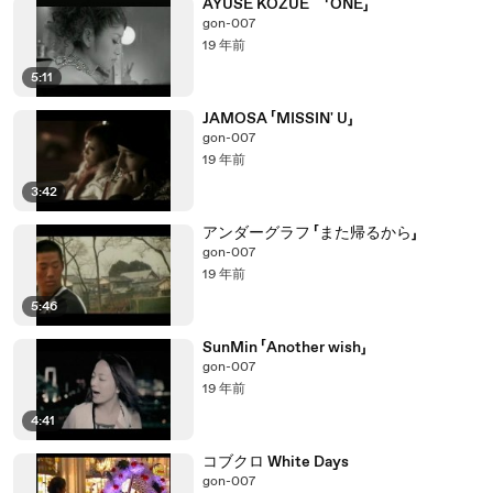
AYUSE KOZUE 「ONE」
gon-007
19 年前
5:11
JAMOSA 「MISSIN' U」
gon-007
19 年前
3:42
アンダーグラフ 「また帰るから」
gon-007
19 年前
5:46
SunMin 「Another wish」
gon-007
19 年前
4:41
コブクロ White Days
gon-007