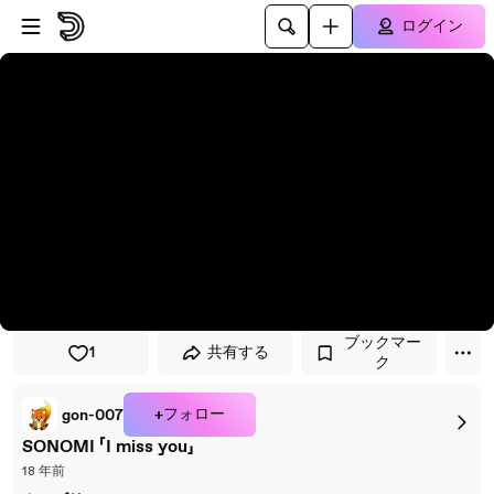
プレイヤーにスキップ
メインコンテンツにスキップ
ログイン
ブックマー
1
共有する
ク
+フォロー
gon-007
SONOMI 「I miss you」
18 年前